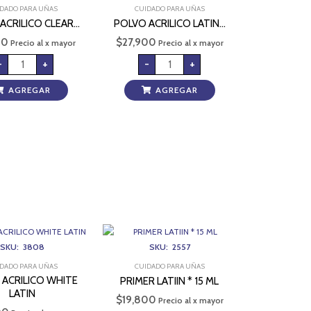
cantidad
CONCEL
DADO PARA UÑAS
CUIDADO PARA UÑAS
SECRET
cantidad
ACRILICO CLEAR…
POLVO ACRILICO LATIN…
00
$
27,900
Precio al x mayor
Precio al x mayor
-
+
-
+
AGREGAR
AGREGAR
POLVO
PRIMER
ACRILICO
LATIIN
WHITE
*
SKU: 3808
SKU: 2557
LATIN
15
cantidad
ML
DADO PARA UÑAS
CUIDADO PARA UÑAS
cantidad
 ACRILICO WHITE
PRIMER LATIIN * 15 ML
LATIN
$
19,800
Precio al x mayor