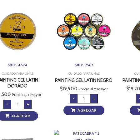
PAINTING
PAINTING
GEL
GEL
LATIN
LATIN
DORADO
NEGRO
cantidad
cantidad
SKU: 4574
SKU: 2562
CUIDADO PARA UÑAS
CUIDADO PARA UÑAS
CUI
AINTING GEL LATIN
PAINTING GEL LATIN NEGRO
PAINTIN
DORADO
$
19,900
$
19,2
Precio al x mayor
1,500
Precio al x mayor
-
+
-
+
AGREGAR
AGREGAR
PALITO
NARANJO
X