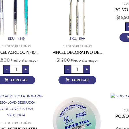
DN
cantidad
CUI
953
cantidad
POLVO 
$
16,5
SKU: 4619
SKU: 599
CUIDADO PARA UÑAS
CUIDADO PARA UÑAS
NCEL ACRILICO N-10…
PINCEL DECORATIVO DE…
,800
$
1,200
Precio al x mayor
Precio al x mayor
-
+
-
+
AGREGAR
AGREGAR
POLVO
POLVO
ACRILICO
ACRILICO
LATIN
SUPER
WARM-
TIZA
BESO-
LATIN
CUI
LOVE-
cantidad
SKU: 3204
DESNUDO-
POLVO
COOL.COVER-
BLUSH
CUIDADO PARA UÑAS
cantidad