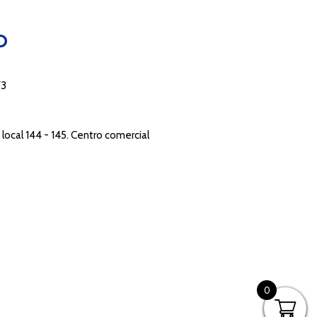
O
73
local 144 - 145. Centro comercial
0