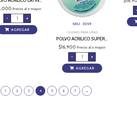
VO ACRILICO LATIN…
$
18,9
3,000
Precio al x mayor
-
+
SKU: 3059
AGREGAR
CUIDADO PARA UÑAS
POLVO ACRILICO SUPER…
$
16,900
Precio al x mayor
-
+
AGREGAR
1
2
3
4
5
6
7
→