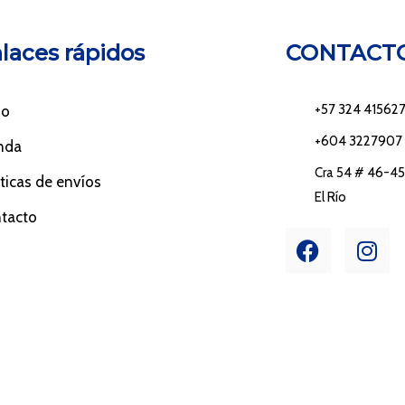
laces rápidos
CONTACT
+57 324 41562
io
+604 3227907
nda
Cra 54 # 46-45 
íticas de envíos
El Río
tacto
F
I
a
n
c
s
e
t
b
a
o
g
o
r
k
a