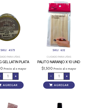
PAINTING
PALITO
GEL
NARANJO
LATIN
X
PLATA
10
cantidad
UND
cantidad
SKU: 4573
SKU: 632
DADO PARA UÑAS
CUIDADO PARA UÑAS
G GEL LATIN PLATA
PALITO NARANJO X 10 UND
00
$
1,500
Precio al x mayor
Precio al x mayor
-
+
-
+
AGREGAR
AGREGAR
PATECABRA
PEGA
CON
UÑAS
REPUJADOR
UV