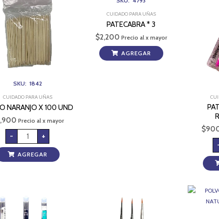
SKU: 4793
100
UND
CUIDADO PARA UÑAS
cantidad
PATECABRA * 3
$
2,200
Precio al x mayor
AGREGAR
SKU: 1842
CUIDADO PARA UÑAS
CUI
PA
TO NARANJO X 100 UND
,900
Precio al x mayor
$
90
-
+
AGREGAR
PINCEL
PINCEL
ACRILICO
DECORATIVO
N-
DE
10
UÑAS
PERLAS
000
REF
REF:0492