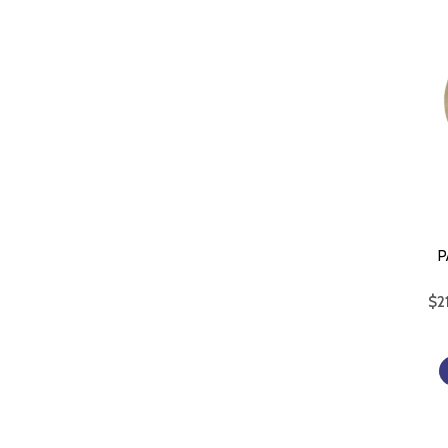
P
$
2