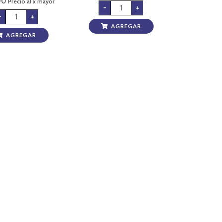
00
Precio al x mayor
-
+
-
+
AGREGAR
AGREGAR