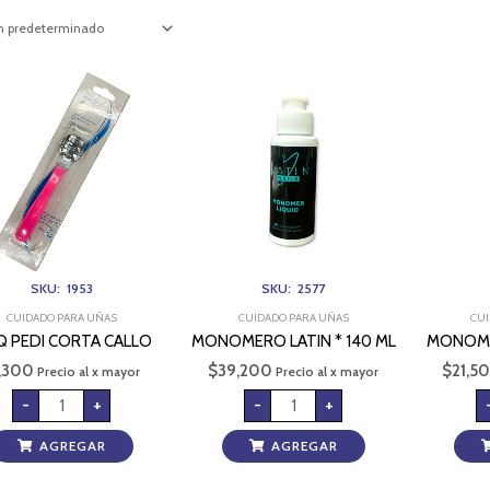
MAQ
MONOMERO
PEDI
LATIN
CORTA
*
CALLO
140
cantidad
ML
cantidad
SKU: 1953
SKU: 2577
CUIDADO PARA UÑAS
CUIDADO PARA UÑAS
CUI
 PEDI CORTA CALLO
MONOMERO LATIN * 140 ML
MONOMER
1,300
$
39,200
$
21,5
Precio al x mayor
Precio al x mayor
-
+
-
+
AGREGAR
AGREGAR