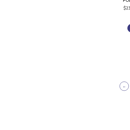
POL
$
2
←