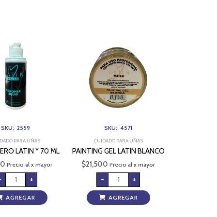
MONOMERO
PAINTING
LATIN
GEL
*
LATIN
70
BLANCO
ML
cantidad
cantidad
SKU: 2559
SKU: 4571
DADO PARA UÑAS
CUIDADO PARA UÑAS
O LATIN * 70 ML
PAINTING GEL LATIN BLANCO
00
$
21,500
Precio al x mayor
Precio al x mayor
-
+
-
+
AGREGAR
AGREGAR