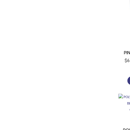
PI
$
6