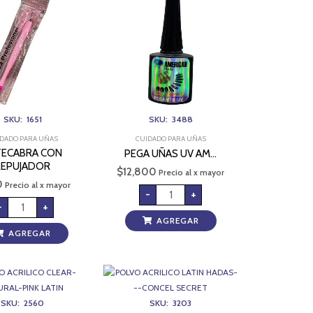
cantidad
AMERICAN
NAILS
PRESS
ON
cantidad
SKU: 1651
SKU: 3488
DADO PARA UÑAS
CUIDADO PARA UÑAS
TECABRA CON
PEGA UÑAS UV AM…
REPUJADOR
$
12,800
Precio al x mayor
0
Precio al x mayor
-
+
-
+
AGREGAR
AGREGAR
POLVO
POLVO
ACRILICO
ACRILICO
CLEAR-
LATIN
NATURAL-
HADAS-
PINK
-
SKU: 2560
SKU: 3203
LATIN
-