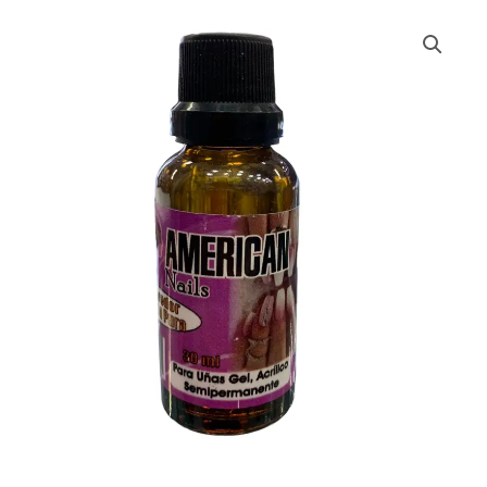
REMOVEDOR
ACETONA
NAILS
X30
ML
cantidad