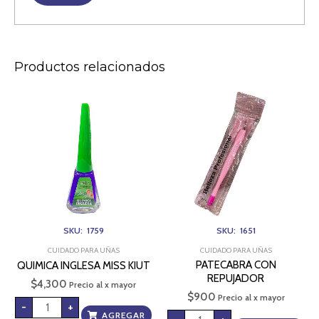
Productos relacionados
QUIMICA
PATECABRA
INGLESA
CON
MISS
REPUJADOR
KIUT
cantidad
cantidad
SKU: 1759
SKU: 1651
CUIDADO PARA UÑAS
CUIDADO PARA UÑAS
PATECABRA CON
QUIMICA INGLESA MISS KIUT
REPUJADOR
$
4,300
Precio al x mayor
$
900
Precio al x mayor
-
+
AGREGAR