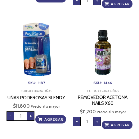
-
+
AGREGAR
UÑAS
REMOVEDOR
PODEROSAS
ACETONA
SLENDY
NAILS
cantidad
X60
cantidad
SKU: 1187
SKU: 1446
CUIDADO PARA UÑAS
CUIDADO PARA UÑAS
REMOVEDOR ACETONA
UÑAS PODEROSAS SLENDY
NAILS X60
$
11,800
Precio al x mayor
$
11,200
Precio al x mayor
-
+
AGREGAR
-
+
AGREGAR