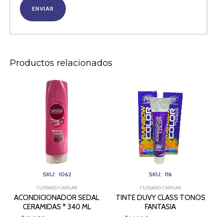
Productos relacionados
ACONDICIONADOR
TINTE
SEDAL
DUVY
CERAMIDAS
CLASS
*
TONOS
340
FANTASIA
ML
cantidad
cantidad
SKU: 1062
SKU: 116
CUIDADO CAPILAR
CUIDADO CAPILAR
ACONDICIONADOR SEDAL
TINTE DUVY CLASS TONOS
CERAMIDAS * 340 ML
FANTASIA