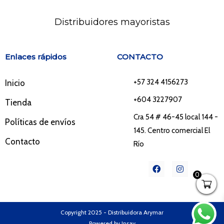
Distribuidores mayoristas
Enlaces rápidos
CONTACTO
+57 324 4156273
Inicio
+604 3227907
Tienda
Cra 54 # 46-45 local 144 -
Políticas de envíos
145. Centro comercial El
Contacto
Río
F
I
a
n
0
c
s
e
t
b
a
o
g
o
r
Copyright 2025 - Distribuidora Arymar
k
a
Powered by Insay