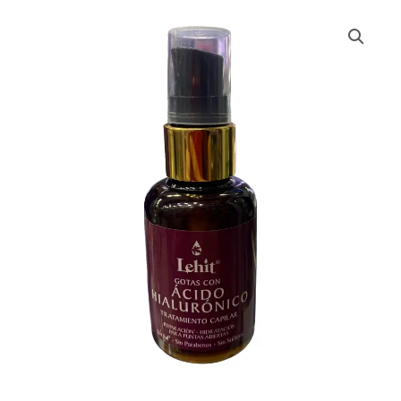
ACEITE
DE
ACIDO
HIALURONICO
LEHIT
*
50
ML
cantidad