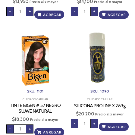
$
13,950
$
14,100
Precio al x mayor
Precio al x mayor
-
+
-
+
AGREGAR
AGREGAR
TINTE
SILICONA
BIGEN
PROLINE
#
X
57
283g
NEGRO
cantidad
SUAVE
NATURAL
cantidad
SKU: 1101
SKU: 1090
CUIDADO CAPILAR
CUIDADO CAPILAR
TINTE BIGEN # 57 NEGRO
SILICONA PROLINE X 283g
SUAVE NATURAL
$
20,200
Precio al x mayor
$
18,300
Precio al x mayor
-
+
AGREGAR
-
+
AGREGAR