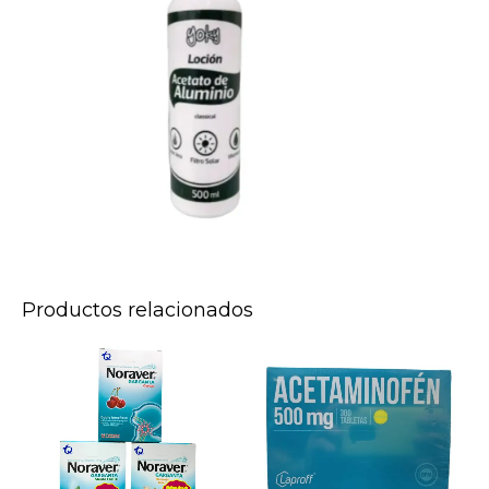
Productos relacionados
NORAVER
ACETAMINOFEN
GARGANTA
LA
*
PROOF
12
*300
TABLETAS
UNDS
cantidad
cantidad