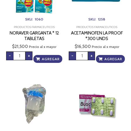
SKU: 1060
SKU: 1258
PRODUCTOS FARMACEUTICOS
PRODUCTOS FARMACEUTICOS
NORAVER GARGANTA * 12
ACETAMINOFEN LA PROOF
TABLETAS
*300 UNDS
$
21,500
$
16,500
Precio al x mayor
Precio al x mayor
-
+
-
+
AGREGAR
AGREGAR
RECOLECTOR
BUSCAPINA
DE
FEM
ORINA
TIRA
cantidad
*6
UND
cantidad