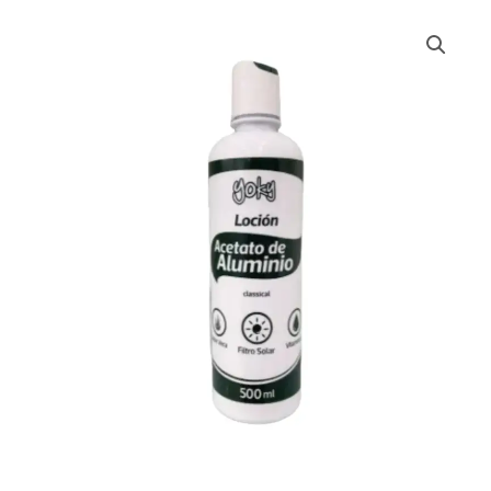
ACETATO
ALUMINIO
YOKY
*500
ML
cantidad