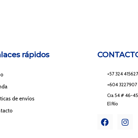
laces rápidos
CONTACT
+57 324 41562
io
+604 3227907
nda
Cra 54 # 46-45 
íticas de envíos
El Río
tacto
F
I
a
n
c
s