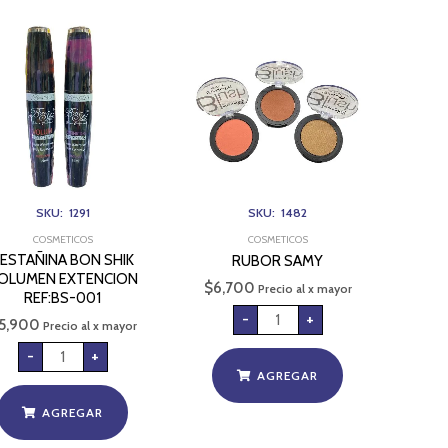
PESTAÑINA
RUBOR
BON
SAMY
SHIK
cantidad
VOLUMEN
EXTENCION
REF:BS-
001
cantidad
SKU: 1291
SKU: 1482
COSMETICOS
COSMETICOS
ESTAÑINA BON SHIK
RUBOR SAMY
OLUMEN EXTENCION
$
6,700
Precio al x mayor
REF:BS-001
-
+
5,900
Precio al x mayor
-
+
AGREGAR
AGREGAR