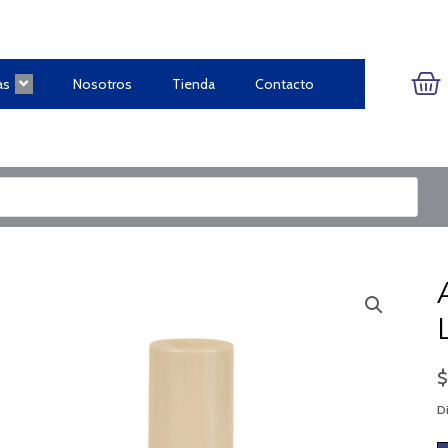
CA
as
Nosotros
Tienda
Contacto
Di