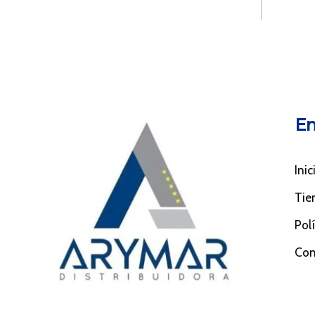
En
Inic
Tie
Pol
Con