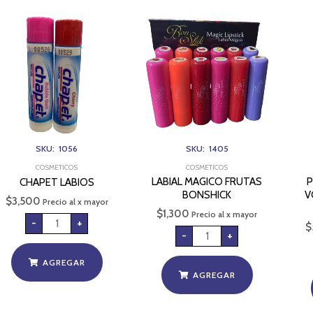
CHAPET
LABIAL
LABIOS
MAGICO
cantidad
FRUTAS
BONSHICK
cantidad
SKU: 1056
SKU: 1405
COSMETICOS
COSMETICOS
LABIAL MAGICO FRUTAS
P
CHAPET LABIOS
BONSHICK
V
$
3,500
Precio al x mayor
$
1,300
Precio al x mayor
-
+
$
-
+
AGREGAR
AGREGAR