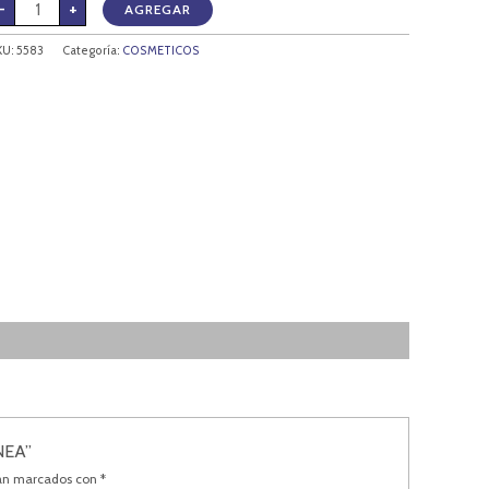
-
+
AGREGAR
KU:
5583
Categoría:
COSMETICOS
NEA”
tán marcados con
*