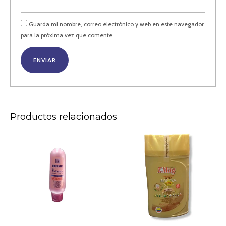
Guarda mi nombre, correo electrónico y web en este navegador
para la próxima vez que comente.
Productos relacionados
POLIMERO
TRATAMIENTO
PARA
SUPER
EL
BOMBA
CABELLO
DMAG
*60ml
*290
cantidad
ML
cantidad