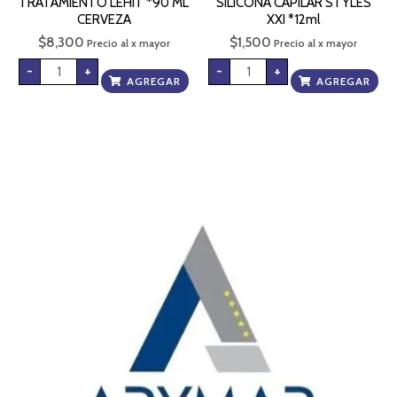
TRATAMIENTO LEHIT *90 ML
SILICONA CAPILAR STYLES
CERVEZA
XXI *12ml
$
8,300
$
1,500
Precio al x mayor
Precio al x mayor
-
+
-
+
AGREGAR
AGREGAR