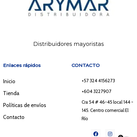
Distribuidores mayoristas
Enlaces rápidos
CONTACTO
+57 324 4156273
Inicio
+604 3227907
Tienda
Cra 54 # 46-45 local 144 -
Políticas de envíos
145. Centro comercial El
Contacto
Río
F
I
a
n