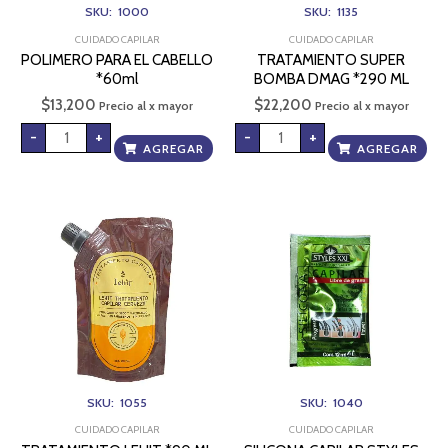
SKU: 1000
SKU: 1135
CUIDADO CAPILAR
CUIDADO CAPILAR
POLIMERO PARA EL CABELLO
TRATAMIENTO SUPER
*60ml
BOMBA DMAG *290 ML
$
13,200
$
22,200
Precio al x mayor
Precio al x mayor
-
+
-
+
AGREGAR
AGREGAR
TRATAMIENTO
SILICONA
LEHIT
CAPILAR
*90
STYLES
ML
XXI
CERVEZA
*12ml
cantidad
cantidad
SKU: 1055
SKU: 1040
CUIDADO CAPILAR
CUIDADO CAPILAR