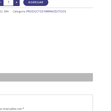
-
+
AGREGAR
KU:
384
Categoría:
PRODUCTOS FARMACEUTICOS
tán marcados con
*