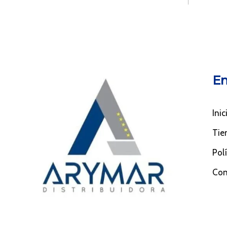
En
Inic
Tie
Pol
Con