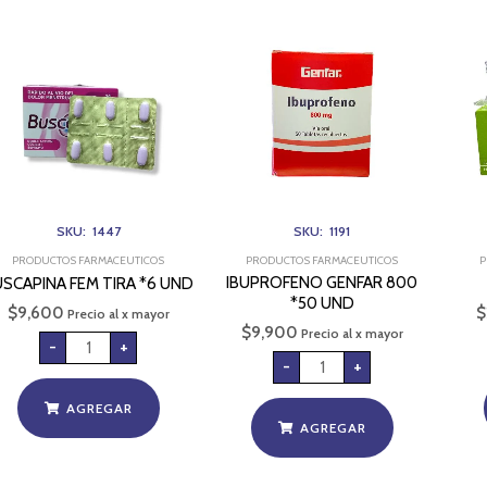
BUSCAPINA
IBUPROFENO
FEM
GENFAR
TIRA
800
*6
*50
UND
UND
cantidad
cantidad
SKU: 1447
SKU: 1191
PRODUCTOS FARMACEUTICOS
PRODUCTOS FARMACEUTICOS
P
IBUPROFENO GENFAR 800
SCAPINA FEM TIRA *6 UND
*50 UND
$
9,600
$
Precio al x mayor
$
9,900
Precio al x mayor
-
+
-
+
AGREGAR
AGREGAR