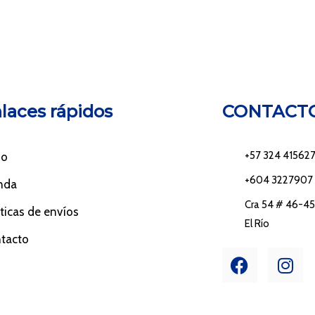
laces rápidos
CONTACT
+57 324 41562
io
+604 3227907
nda
Cra 54 # 46-45 
íticas de envíos
El Río
tacto
F
I
a
n
c
s
e
t