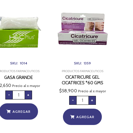
GASA
CICATRICURE
GRANDE
GEL
cantidad
CICATRICES
*60
GMS
cantidad
SKU: 1014
SKU: 1359
RODUCTOS FARMACEUTICOS
PRODUCTOS FARMACEUTICOS
CICATRICURE GEL
GASA GRANDE
CICATRICES *60 GMS
2,650
Precio al x mayor
$
58,900
Precio al x mayor
-
+
-
+
AGREGAR
AGREGAR