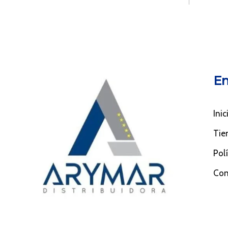
En
Inic
Tie
Pol
Con