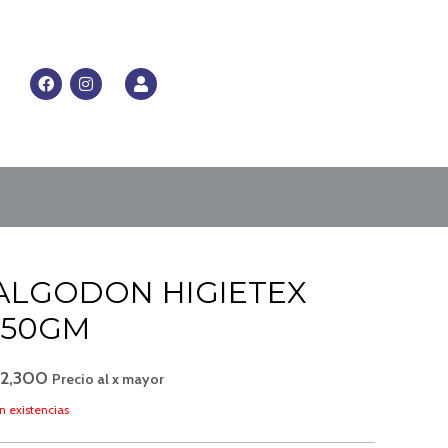
RRITO
F
I
U
a
n
s
c
s
e
e
t
r
b
a
o
g
o
r
k
a
m
ALGODON HIGIETEX
*50GM
$
2,300
Precio al x mayor
n existencias