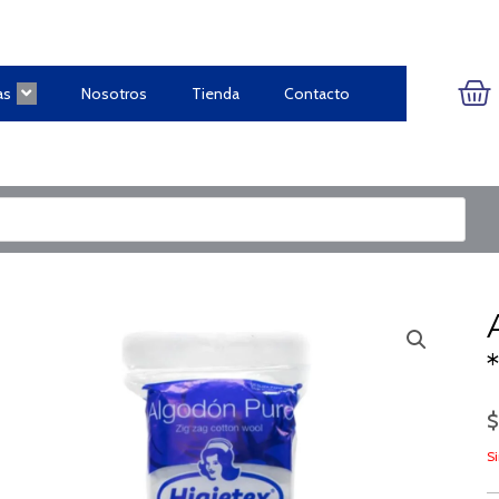
CA
as
Nosotros
Tienda
Contacto
Si