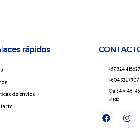
laces rápidos
CONTACT
+57 324 41562
io
+604 3227907
nda
Cra 54 # 46-45 
íticas de envíos
El Río
tacto
F
I
a
n
c
s
e
t