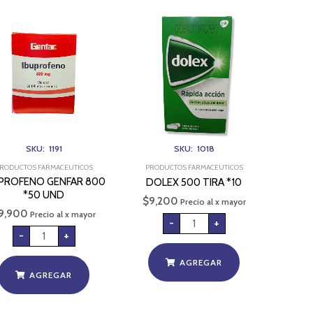
IBUPROFENO
DOLEX
GENFAR
500
800
TIRA
*50
*10
UND
cantidad
cantidad
SKU: 1191
SKU: 1018
RODUCTOS FARMACEUTICOS
PRODUCTOS FARMACEUTICOS
UPROFENO GENFAR 800
DOLEX 500 TIRA *10
*50 UND
$
9,200
Precio al x mayor
9,900
Precio al x mayor
-
+
-
+
AGREGAR
AGREGAR