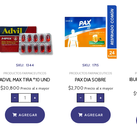
ADVIL
PAX
MAX
DIA
TIRA
SOBRE
*10
cantidad
UND
cantidad
SKU: 1344
SKU: 1715
PRODUCTOS FARMACEUTICOS
PRODUCTOS FARMACEUTICOS
P
IB
ADVIL MAX TIRA *10 UND
PAX DIA SOBRE
$
20,800
$
2,700
Precio al x mayor
Precio al x mayor
$
-
+
-
+
AGREGAR
AGREGAR