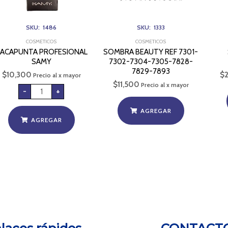
SKU: 1486
SKU: 1333
COSMETICOS
COSMETICOS
ACAPUNTA PROFESIONAL
SOMBRA BEAUTY REF 7301-
SAMY
7302-7304-7305-7828-
7829-7893
$
10,300
$
Precio al x mayor
$
11,500
Precio al x mayor
-
+
AGREGAR
AGREGAR