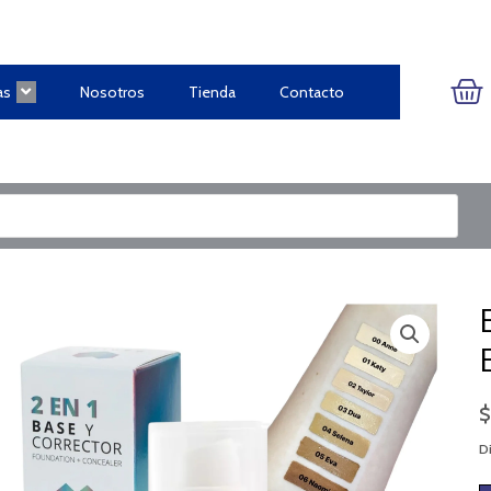
CA
as
Nosotros
Tienda
Contacto
Di