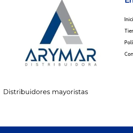
En
Inic
Tie
Pol
Con
Distribuidores mayoristas