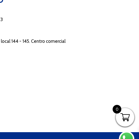
O
73
local 144 - 145. Centro comercial
0