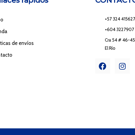
laces rápidos
CONTACT
+57 324 41562
io
+604 3227907
nda
Cra 54 # 46-45 
íticas de envíos
El Río
tacto
F
I
a
n
c
s
e
t
b
a
o
g
o
r
k
a
m