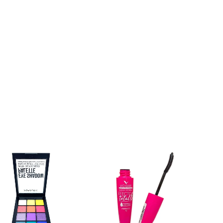
PESTAÑINA
VOGUE
EFECTO
TOTAL
cantidad