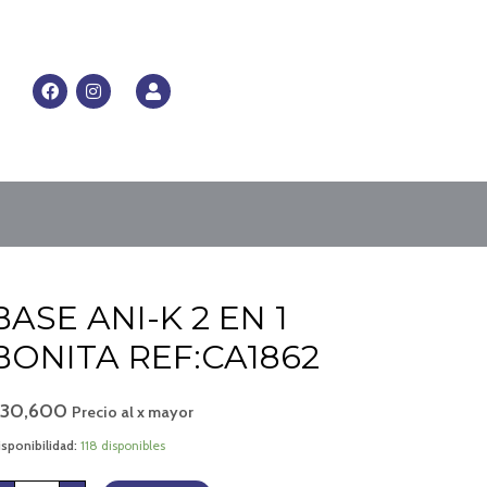
RRITO
F
I
U
a
n
s
c
s
e
e
t
r
b
a
o
g
o
r
k
a
m
BASE
BASE ANI-K 2 EN 1
ANI-
K
2
BONITA REF:CA1862
EN
1
BONITA
REF:CA1862
$
30,600
cantidad
Precio al x mayor
sponibilidad:
118 disponibles