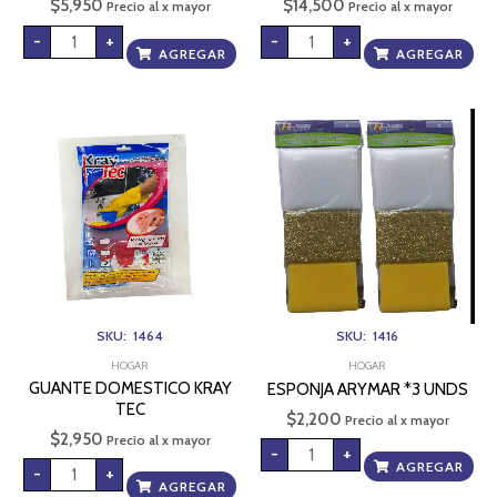
$
5,950
$
14,500
Precio al x mayor
Precio al x mayor
-
+
-
+
AGREGAR
AGREGAR
GUANTE
ESPONJA
DOMESTICO
ARYMAR
KRAY
*3
TEC
UNDS
cantidad
cantidad
SKU: 1464
SKU: 1416
HOGAR
HOGAR
GUANTE DOMESTICO KRAY
ESPONJA ARYMAR *3 UNDS
TEC
$
2,200
Precio al x mayor
$
2,950
Precio al x mayor
-
+
AGREGAR
-
+
AGREGAR