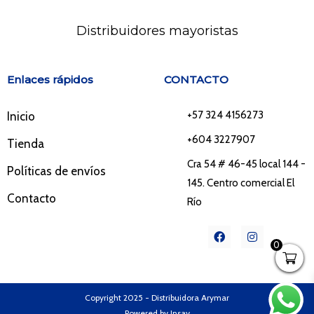
Distribuidores mayoristas
Enlaces rápidos
CONTACTO
+57 324 4156273
Inicio
+604 3227907
Tienda
Cra 54 # 46-45 local 144 -
Políticas de envíos
145. Centro comercial El
Contacto
Río
F
I
a
n
0
c
s
e
t
b
a
o
g
o
r
Copyright 2025 - Distribuidora Arymar
k
a
Powered by Insay