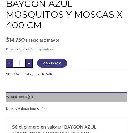
BAYGON AZUL
MOSQUITOS Y MOSCAS X
400 CM
$
14,750
Precio al x mayor
Disponibilidad:
18 disponibles
-
+
AGREGAR
SKU:
667
Categoría:
HOGAR
Valoraciones (0)
No hay valoraciones aún.
Sé el primero en valorar “BAYGON AZUL