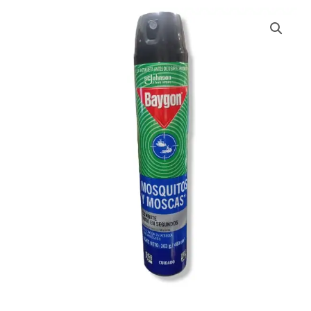
BAYGON
AZUL
MOSQUITOS
Y
MOSCAS
X
400
CM
cantidad