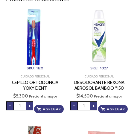
CEPILLO
DESODORANTE
ORTODONCIA
REXONA
YOKY
AEROSOL
DENT
BAMBOO
cantidad
*150
cantidad
SKU: 1120
SKU: 1027
CUIDADO PERSONAL
CUIDADO PERSONAL
CEPILLO ORTODONCIA
DESODORANTE REXONA
YOKY DENT
AEROSOL BAMBOO *150
$
5,300
$
14,500
Precio al x mayor
Precio al x mayor
-
+
-
+
AGREGAR
AGREGAR
COLGATE
PROTECTOR
TOTAL
LABIAL
12
NIVEA