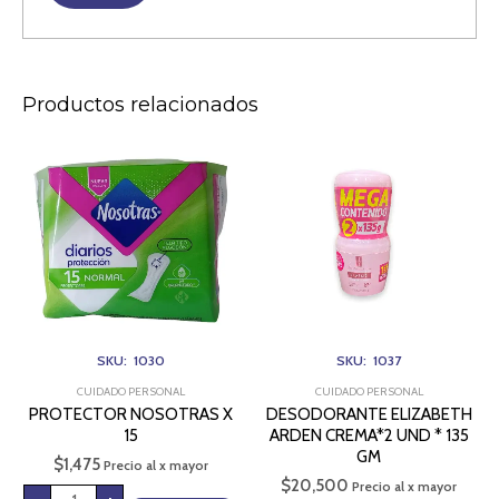
Productos relacionados
PROTECTOR
DESODORANTE
NOSOTRAS
ELIZABETH
X
ARDEN
15
CREMA*2
cantidad
UND
*
135
GM
cantidad
SKU: 1030
SKU: 1037
CUIDADO PERSONAL
CUIDADO PERSONAL
PROTECTOR NOSOTRAS X
DESODORANTE ELIZABETH
15
ARDEN CREMA*2 UND * 135
GM
$
1,475
Precio al x mayor
$
20,500
Precio al x mayor