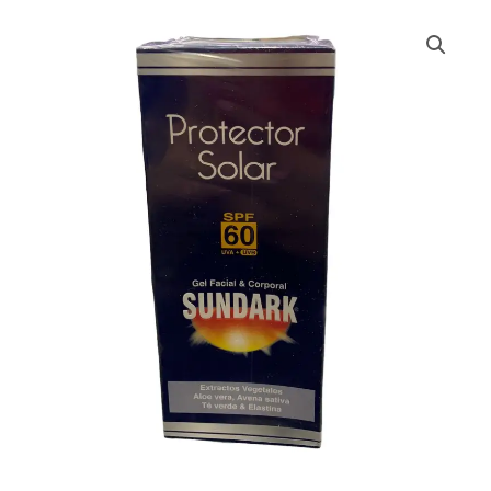
BLOQUEADOR
SUNDARK
FAC
60
*
120
GMS
cantidad