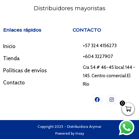
Distribuidores mayoristas
Enlaces rápidos
CONTACTO
+57 324 4156273
Inicio
+604 3227907
Tienda
Cra 54 # 46-45 local 144 -
Políticas de envíos
145. Centro comercial El
Contacto
Río
F
I
a
n
0
c
s
e
t
b
a
o
g
o
r
Copyright 2025 - Distribuidora Arymar
k
a
Powered by Insay
m