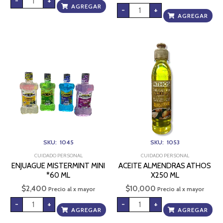
-
+
AGREGAR
-
+
AGREGAR
ENJUAGUE
ACEITE
MISTERMINT
ALMENDRAS
MINI
ATHOS
*60
X250
ML
ML
cantidad
cantidad
SKU: 1045
SKU: 1053
CUIDADO PERSONAL
CUIDADO PERSONAL
ENJUAGUE MISTERMINT MINI
ACEITE ALMENDRAS ATHOS
*60 ML
X250 ML
$
2,400
$
10,000
Precio al x mayor
Precio al x mayor
-
+
-
+
AGREGAR
AGREGAR