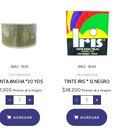
CINTA
TINTE
ANCHA
IRIS
*20
*
YDS
12
cantidad
NEGRO
cantidad
SKU: 1525
SKU: 1643
CACHARRERIA
CACHARRERIA
INTA ANCHA *20 YDS
TINTE IRIS * 12 NEGRO
1,300
$
38,200
Precio al x mayor
Precio al x mayor
-
+
-
+
AGREGAR
AGREGAR