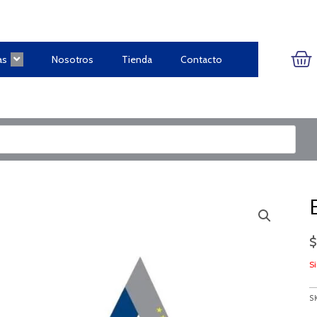
CA
as
Nosotros
Tienda
Contacto
Si
S