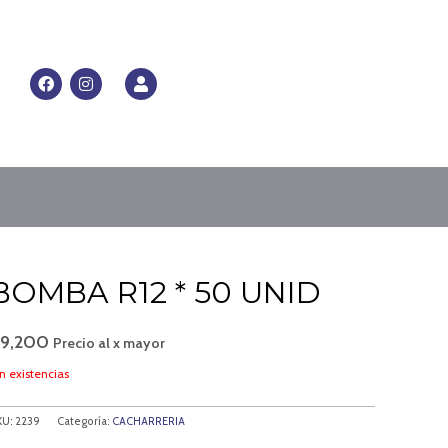
RRITO
F
I
U
a
n
s
c
s
e
e
t
r
b
a
o
g
o
r
k
a
m
BOMBA R12 * 50 UNID
$
9,200
Precio al x mayor
n existencias
KU:
2239
Categoría:
CACHARRERIA