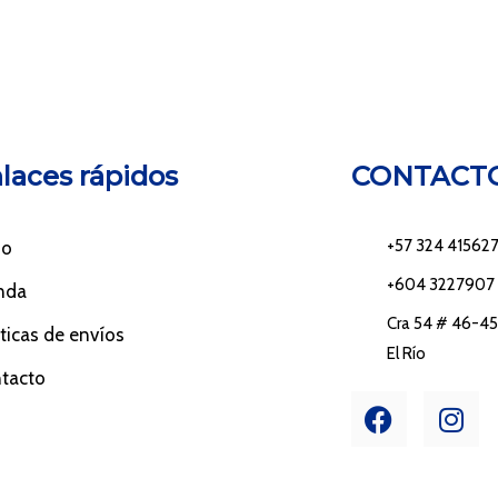
laces rápidos
CONTACT
+57 324 41562
io
+604 3227907
nda
Cra 54 # 46-45 
íticas de envíos
El Río
tacto
F
I
a
n
c
s
e
t