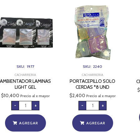
AMBIENTADOR
PORTACEPILLO
LAMINAS
SOLO
LIGHT
CERDAS
GEL
*8
cantidad
UND
cantidad
SKU: 1977
SKU: 2240
CACHARRERIA
CACHARRERIA
AMBIENTADOR LAMINAS
PORTACEPILLO SOLO
C
LIGHT GEL
CERDAS *8 UND
$
$
10,400
$
2,400
Precio al x mayor
Precio al x mayor
-
+
-
+
AGREGAR
AGREGAR