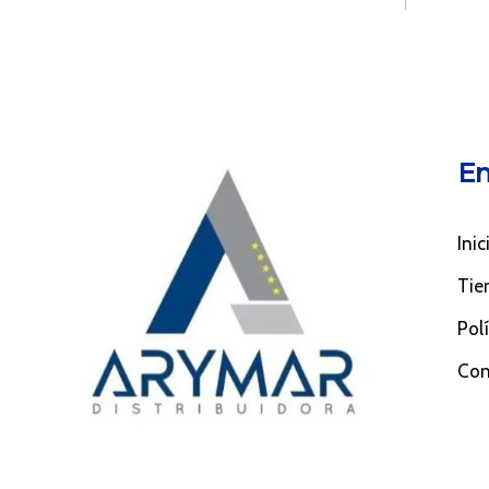
En
Inic
Tie
Pol
Con