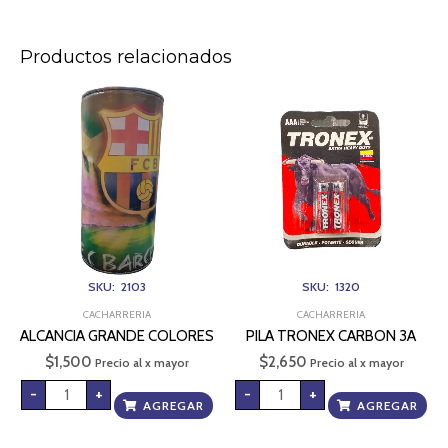
Productos relacionados
ALCANCIA
PILA
GRANDE
TRONEX
COLORES
CARBON
cantidad
3A
cantidad
SKU: 2103
SKU: 1320
CACHARRERIA
CACHARRERIA
ALCANCIA GRANDE COLORES
PILA TRONEX CARBON 3A
$
1,500
$
2,650
Precio al x mayor
Precio al x mayor
-
+
-
+
AGREGAR
AGREGAR