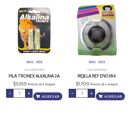
PILA
REJILLA
TRONEX
REF
ALKALINA
EN0384
2A
cantidad
cantidad
SKU: 1332
SKU: 1253
CACHARRERIA
CACHARRERIA
PILA TRONEX ALKALINA 2A
REJILLA REF EN0384
$
5,100
$
1,700
Precio al x mayor
Precio al x mayor
-
+
-
+
AGREGAR
AGREGAR