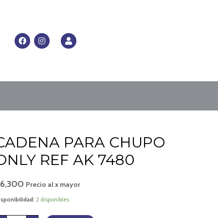
RRITO
F
I
U
a
n
s
c
s
e
e
t
r
b
a
o
g
o
r
k
a
m
CADENA
CADENA PARA CHUPO
PARA
CHUPO
ONLY
ONLY REF AK 7480
REF
AK
7480
cantidad
$
6,300
Precio al x mayor
sponibilidad:
2 disponibles