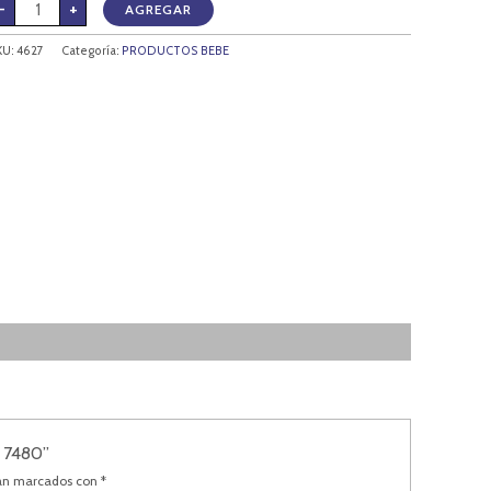
-
+
AGREGAR
KU:
4627
Categoría:
PRODUCTOS BEBE
 7480”
tán marcados con
*