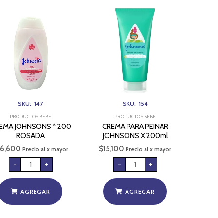
CREMA
CREMA
JOHNSONS
PARA
*
PEINAR
200
JOHNSONS
ROSADA
X
cantidad
200ml
cantidad
SKU: 147
SKU: 154
PRODUCTOS BEBE
PRODUCTOS BEBE
EMA JOHNSONS * 200
CREMA PARA PEINAR
ROSADA
JOHNSONS X 200ml
16,600
$
15,100
Precio al x mayor
Precio al x mayor
-
+
-
+
AGREGAR
AGREGAR