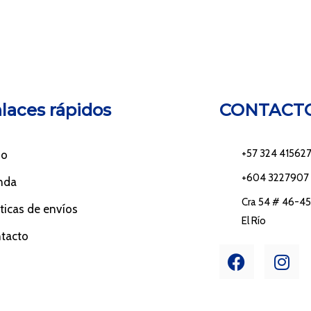
laces rápidos
CONTACT
+57 324 41562
io
+604 3227907
nda
Cra 54 # 46-45 
íticas de envíos
El Río
tacto
F
I
a
n
c
s
e
t