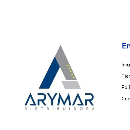
En
Inic
Tie
Pol
Con