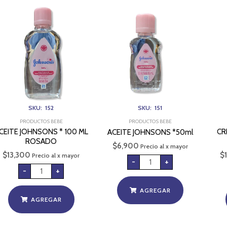
ACEITE
ACEITE
JOHNSONS
JOHNSONS
*
*50ml
100
cantidad
ML
ROSADO
cantidad
SKU: 152
SKU: 151
PRODUCTOS BEBE
PRODUCTOS BEBE
CEITE JOHNSONS * 100 ML
CR
ACEITE JOHNSONS *50ml
ROSADO
$
6,900
Precio al x mayor
$
13,300
$
Precio al x mayor
-
+
-
+
AGREGAR
AGREGAR