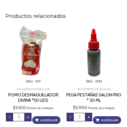
Productos relacionados
POMO
PEGA
DESMAQUILLADOR
PESTAÑAS
DIVINA
SALON
*50
PRO
UDS
*
cantidad
30
ML
cantidad
SKU: 1511
SKU: 1592
ACCESORIOS DE BELLEZA
ACCESORIOS DE BELLEZA
POMO DESMAQUILLADOR
PEGA PESTAÑAS SALON PRO
DIVINA *50 UDS
* 30 ML
$
5,100
$
5,900
Precio al x mayor
Precio al x mayor
-
+
-
+
AGREGAR
AGREGAR