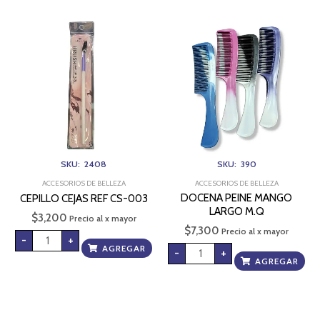
CEPILLO
DOCENA
CEJAS
PEINE
REF
MANGO
CS-
LARGO
003
M.Q
cantidad
cantidad
SKU: 2408
SKU: 390
ACCESORIOS DE BELLEZA
ACCESORIOS DE BELLEZA
DOCENA PEINE MANGO
CEPILLO CEJAS REF CS-003
LARGO M.Q
$
3,200
Precio al x mayor
$
7,300
Precio al x mayor
-
+
AGREGAR
-
+
AGREGAR