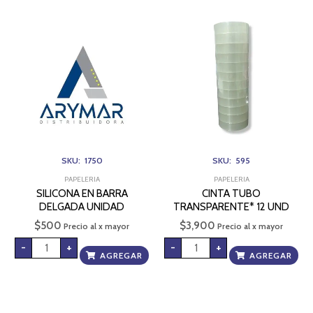
SILICONA
CINTA
EN
TUBO
BARRA
TRANSPARENTE*
DELGADA
12
UNIDAD
UND
cantidad
cantidad
SKU: 1750
SKU: 595
PAPELERIA
PAPELERIA
SILICONA EN BARRA
CINTA TUBO
DELGADA UNIDAD
TRANSPARENTE* 12 UND
$
500
$
3,900
Precio al x mayor
Precio al x mayor
-
+
-
+
AGREGAR
AGREGAR