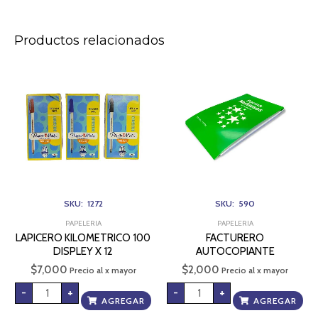
Productos relacionados
LAPICERO
FACTURERO
KILOMETRICO
AUTOCOPIANTE
100
cantidad
DISPLEY
X
12
cantidad
SKU: 1272
SKU: 590
PAPELERIA
PAPELERIA
LAPICERO KILOMETRICO 100
FACTURERO
DISPLEY X 12
AUTOCOPIANTE
$
7,000
$
2,000
Precio al x mayor
Precio al x mayor
-
+
-
+
AGREGAR
AGREGAR