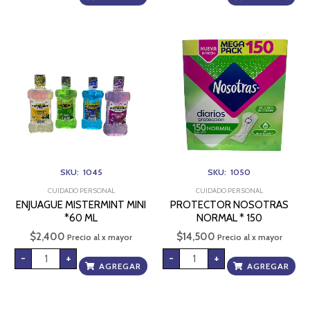
ENJUAGUE
PROTECTOR
MISTERMINT
NOSOTRAS
MINI
NORMAL
*60
*
ML
150
cantidad
cantidad
SKU: 1045
SKU: 1050
CUIDADO PERSONAL
CUIDADO PERSONAL
ENJUAGUE MISTERMINT MINI
PROTECTOR NOSOTRAS
*60 ML
NORMAL * 150
$
2,400
$
14,500
Precio al x mayor
Precio al x mayor
-
+
-
+
AGREGAR
AGREGAR