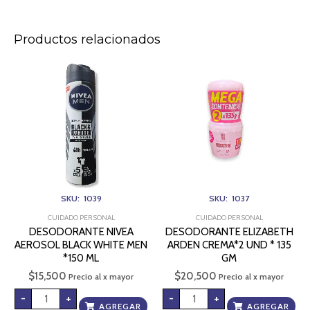
Productos relacionados
DESODORANTE
DESODORANTE
NIVEA
ELIZABETH
AEROSOL
ARDEN
BLACK
CREMA*2
WHITE
UND
MEN
*
*150
135
ML
GM
cantidad
cantidad
SKU: 1039
SKU: 1037
CUIDADO PERSONAL
CUIDADO PERSONAL
DESODORANTE NIVEA
DESODORANTE ELIZABETH
AEROSOL BLACK WHITE MEN
ARDEN CREMA*2 UND * 135
*150 ML
GM
$
15,500
$
20,500
Precio al x mayor
Precio al x mayor
-
+
-
+
AGREGAR
AGREGAR