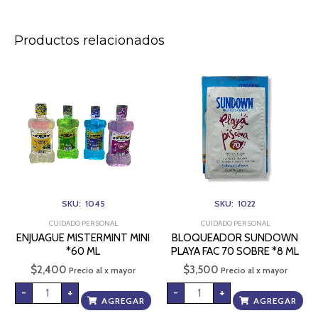
Productos relacionados
ENJUAGUE
BLOQUEADOR
MISTERMINT
SUNDOWN
MINI
PLAYA
*60
FAC
ML
70
cantidad
SOBRE
*8
ML
cantidad
SKU: 1045
SKU: 1022
CUIDADO PERSONAL
CUIDADO PERSONAL
ENJUAGUE MISTERMINT MINI
BLOQUEADOR SUNDOWN
*60 ML
PLAYA FAC 70 SOBRE *8 ML
$
2,400
$
3,500
Precio al x mayor
Precio al x mayor
-
+
-
+
AGREGAR
AGREGAR