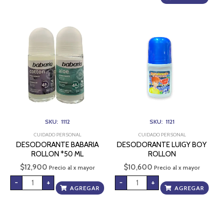
DESODORANTE
DESODORANTE
BABARIA
LUIGY
ROLLON
BOY
*50
ROLLON
ML
cantidad
cantidad
SKU: 1112
SKU: 1121
CUIDADO PERSONAL
CUIDADO PERSONAL
DESODORANTE BABARIA
DESODORANTE LUIGY BOY
ROLLON *50 ML
ROLLON
$
12,900
$
10,600
Precio al x mayor
Precio al x mayor
-
+
-
+
AGREGAR
AGREGAR