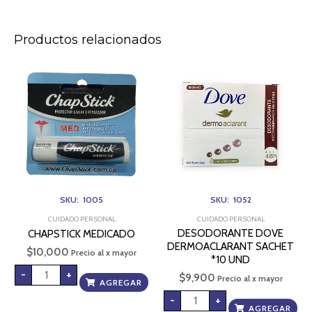
Productos relacionados
CHAPSTICK
DESODORANTE
MEDICADO
DOVE
cantidad
DERMOACLARANT
SACHET
*10
UND
cantidad
SKU: 1005
SKU: 1052
CUIDADO PERSONAL
CUIDADO PERSONAL
DESODORANTE DOVE
CHAPSTICK MEDICADO
DERMOACLARANT SACHET
$
10,000
Precio al x mayor
*10 UND
-
+
$
9,900
Precio al x mayor
AGREGAR
-
+
AGREGAR