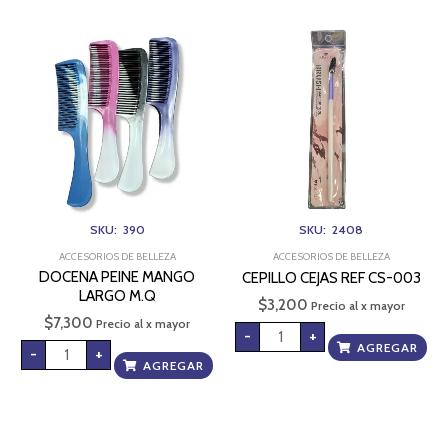
DOCENA
CEPILLO
PEINE
CEJAS
MANGO
REF
LARGO
CS-
M.Q
003
cantidad
cantidad
SKU: 390
SKU: 2408
ACCESORIOS DE BELLEZA
ACCESORIOS DE BELLEZA
DOCENA PEINE MANGO
CEPILLO CEJAS REF CS-003
LARGO M.Q
$
3,200
Precio al x mayor
$
7,300
Precio al x mayor
-
+
AGREGAR
-
+
AGREGAR