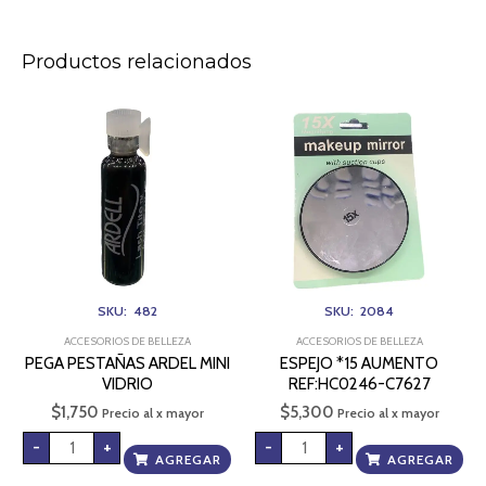
Productos relacionados
PEGA
ESPEJO
PESTAÑAS
*15
ARDEL
AUMENTO
MINI
REF:HC0246-
VIDRIO
C7627
cantidad
cantidad
SKU: 482
SKU: 2084
ACCESORIOS DE BELLEZA
ACCESORIOS DE BELLEZA
PEGA PESTAÑAS ARDEL MINI
ESPEJO *15 AUMENTO
VIDRIO
REF:HC0246-C7627
$
1,750
$
5,300
Precio al x mayor
Precio al x mayor
-
+
-
+
AGREGAR
AGREGAR