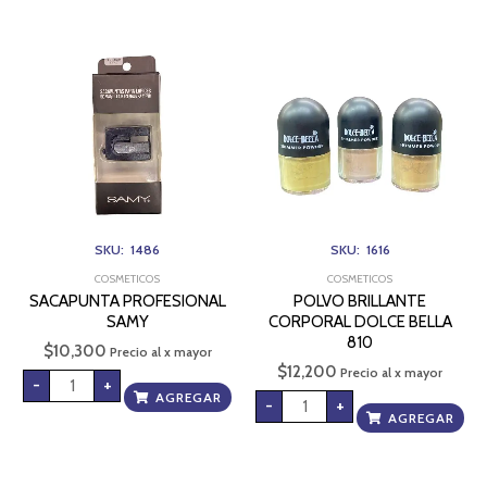
SACAPUNTA
POLVO
PROFESIONAL
BRILLANTE
SAMY
CORPORAL
cantidad
DOLCE
BELLA
810
cantidad
SKU: 1486
SKU: 1616
COSMETICOS
COSMETICOS
SACAPUNTA PROFESIONAL
POLVO BRILLANTE
SAMY
CORPORAL DOLCE BELLA
810
$
10,300
Precio al x mayor
$
12,200
Precio al x mayor
-
+
AGREGAR
-
+
AGREGAR