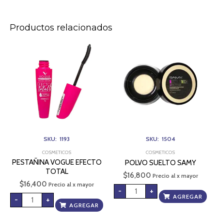
Productos relacionados
PESTAÑINA
POLVO
VOGUE
SUELTO
EFECTO
SAMY
TOTAL
cantidad
cantidad
SKU: 1193
SKU: 1504
COSMETICOS
COSMETICOS
PESTAÑINA VOGUE EFECTO
POLVO SUELTO SAMY
TOTAL
$
16,800
Precio al x mayor
$
16,400
Precio al x mayor
-
+
AGREGAR
-
+
AGREGAR