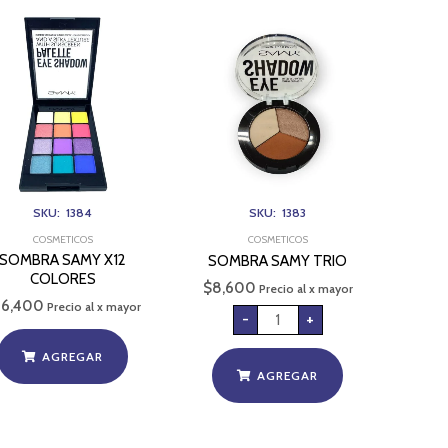
SOMBRA
SAMY
TRIO
cantidad
SKU: 1384
SKU: 1383
COSMETICOS
COSMETICOS
SOMBRA SAMY X12
SOMBRA SAMY TRIO
COLORES
$
8,600
Precio al x mayor
26,400
Precio al x mayor
-
+
AGREGAR
AGREGAR