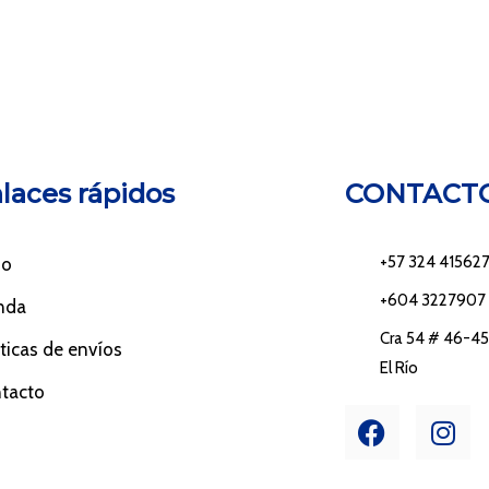
laces rápidos
CONTACT
+57 324 41562
io
+604 3227907
nda
Cra 54 # 46-45 
íticas de envíos
El Río
tacto
F
I
a
n
c
s