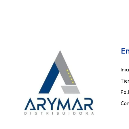
En
Inic
Tie
Pol
Con