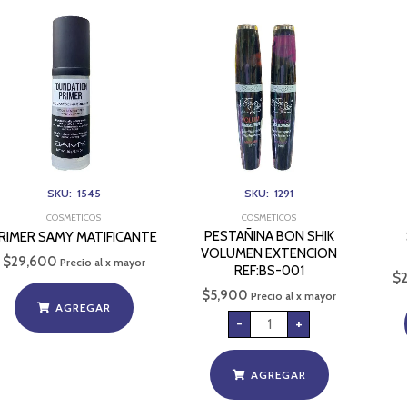
PESTAÑINA
BON
SHIK
VOLUMEN
EXTENCION
REF:BS-
001
cantidad
SKU: 1545
SKU: 1291
COSMETICOS
COSMETICOS
PESTAÑINA BON SHIK
RIMER SAMY MATIFICANTE
VOLUMEN EXTENCION
$
29,600
Precio al x mayor
REF:BS-001
$
$
5,900
Precio al x mayor
AGREGAR
-
+
AGREGAR