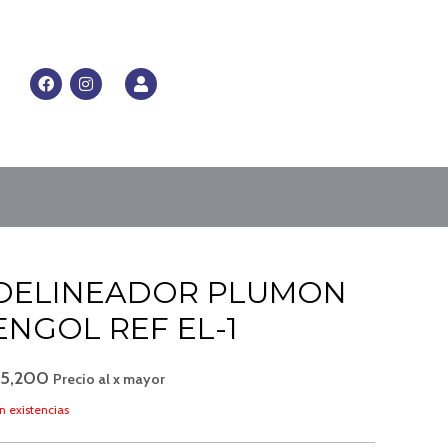
RRITO
F
I
U
a
n
s
c
s
e
e
t
r
b
a
o
g
o
r
k
a
m
DELINEADOR PLUMON
ENGOL REF EL-1
$
5,200
Precio al x mayor
n existencias