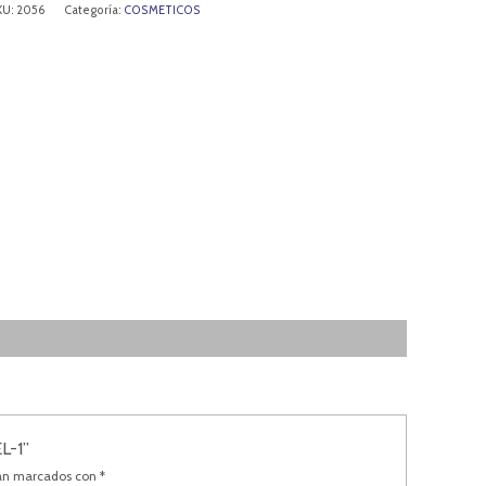
KU:
2056
Categoría:
COSMETICOS
L-1”
tán marcados con
*