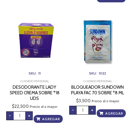
DESODORANTE
BLOQUEADOR
LADY
SUNDOWN
SPEED
PLAYA
CREMA
FAC
SOBRE
70
*18
SOBRE
UDS
*8
cantidad
ML
cantidad
SKU: 11
SKU: 1022
CUIDADO PERSONAL
CUIDADO PERSONAL
DESODORANTE LADY
BLOQUEADOR SUNDOWN
SPEED CREMA SOBRE *18
PLAYA FAC 70 SOBRE *8 ML
UDS
$
3,500
Precio al x mayor
$
22,500
Precio al x mayor
-
+
AGREGAR
-
+
AGREGAR