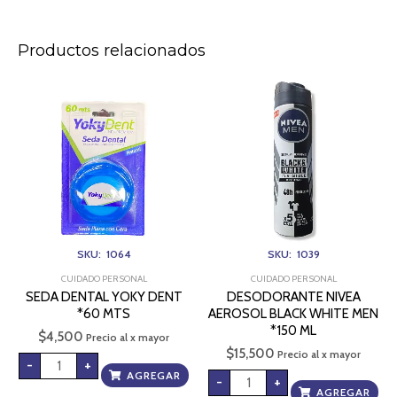
Productos relacionados
SEDA
DESODORANTE
DENTAL
NIVEA
YOKY
AEROSOL
DENT
BLACK
*60
WHITE
MTS
MEN
cantidad
*150
ML
cantidad
SKU: 1064
SKU: 1039
CUIDADO PERSONAL
CUIDADO PERSONAL
SEDA DENTAL YOKY DENT
DESODORANTE NIVEA
*60 MTS
AEROSOL BLACK WHITE MEN
*150 ML
$
4,500
Precio al x mayor
$
15,500
Precio al x mayor
-
+
AGREGAR
-
+
AGREGAR