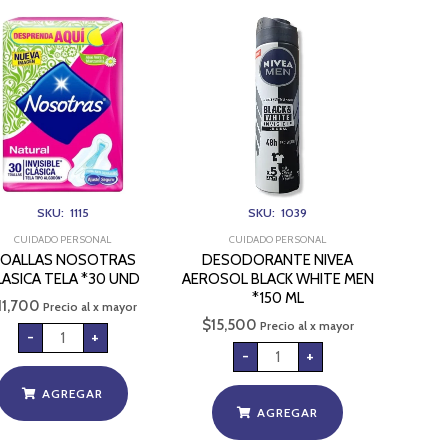
TOALLAS
DESODORANTE
NOSOTRAS
NIVEA
CLASICA
AEROSOL
TELA
BLACK
*30
WHITE
UND
MEN
cantidad
*150
ML
cantidad
SKU: 1115
SKU: 1039
CUIDADO PERSONAL
CUIDADO PERSONAL
OALLAS NOSOTRAS
DESODORANTE NIVEA
LASICA TELA *30 UND
AEROSOL BLACK WHITE MEN
*150 ML
11,700
Precio al x mayor
$
15,500
Precio al x mayor
-
+
-
+
AGREGAR
AGREGAR