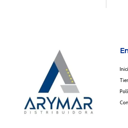
En
Inic
Tie
Pol
Con