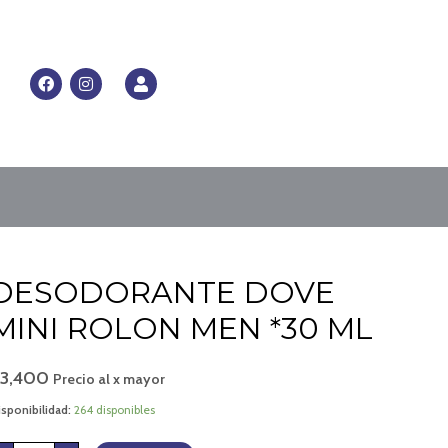
RRITO
F
I
U
a
n
s
c
s
e
e
t
r
b
a
o
g
o
r
k
a
m
DESODORANTE
DESODORANTE DOVE
DOVE
MINI
ROLON
MINI ROLON MEN *30 ML
MEN
*30
ML
cantidad
$
3,400
Precio al x mayor
sponibilidad:
264 disponibles