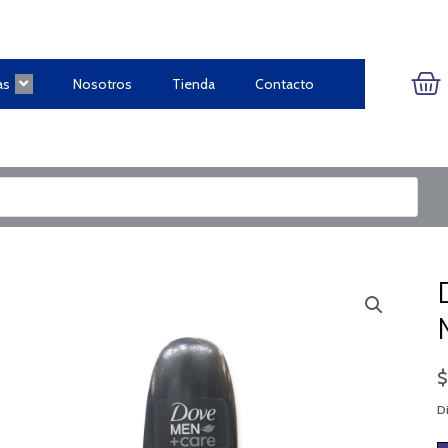
CA
as
Nosotros
Tienda
Contacto
Di