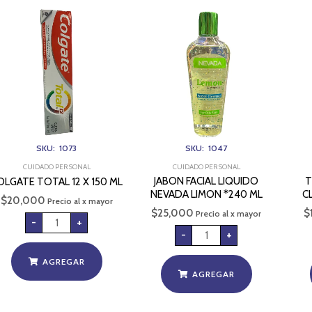
COLGATE
JABON
TOTAL
FACIAL
12
LIQUIDO
X
NEVADA
150
LIMON
ML
*240
cantidad
ML
cantidad
SKU: 1073
SKU: 1047
CUIDADO PERSONAL
CUIDADO PERSONAL
JABON FACIAL LIQUIDO
T
OLGATE TOTAL 12 X 150 ML
NEVADA LIMON *240 ML
C
$
20,000
Precio al x mayor
$
25,000
$
Precio al x mayor
-
+
-
+
AGREGAR
AGREGAR