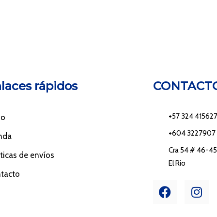
laces rápidos
CONTACT
+57 324 41562
io
+604 3227907
nda
Cra 54 # 46-45 
íticas de envíos
El Río
tacto
F
I
a
n
c
s