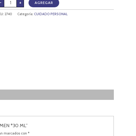
-
+
AGREGAR
KU:
2740
Categoría:
CUIDADO PERSONAL
 MEN *30 ML”
tán marcados con
*