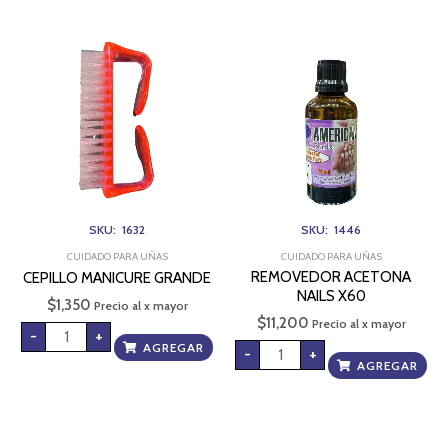
CEPILLO
REMOVEDOR
MANICURE
ACETONA
GRANDE
NAILS
cantidad
X60
cantidad
SKU: 1632
SKU: 1446
CUIDADO PARA UÑAS
CUIDADO PARA UÑAS
REMOVEDOR ACETONA
CEPILLO MANICURE GRANDE
NAILS X60
$
1,350
Precio al x mayor
$
11,200
Precio al x mayor
-
+
AGREGAR
-
+
AGREGAR