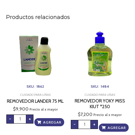
Productos relacionados
REMOVEDOR
REMOVEDOR
LANDER
YOKY
75
MISS
ML
KIUT
cantidad
*250
cantidad
SKU: 1862
SKU: 1484
CUIDADO PARA UÑAS
CUIDADO PARA UÑAS
REMOVEDOR YOKY MISS
REMOVEDOR LANDER 75 ML
KIUT *250
$
9,900
Precio al x mayor
$
7,200
Precio al x mayor
-
+
AGREGAR
-
+
AGREGAR