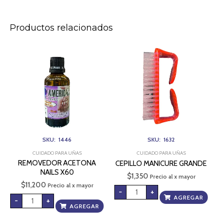
Productos relacionados
REMOVEDOR
CEPILLO
ACETONA
MANICURE
NAILS
GRANDE
X60
cantidad
cantidad
SKU: 1446
SKU: 1632
CUIDADO PARA UÑAS
CUIDADO PARA UÑAS
REMOVEDOR ACETONA
CEPILLO MANICURE GRANDE
NAILS X60
$
1,350
Precio al x mayor
$
11,200
Precio al x mayor
-
+
AGREGAR
-
+
AGREGAR