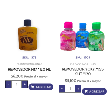
REMOVEDOR
REMOVEDOR
N17
YOKY
*120
MISS
ML
KIUT
cantidad
*120
cantidad
SKU: 1378
SKU: 1709
CUIDADO PARA UÑAS
CUIDADO PARA UÑAS
REMOVEDOR YOKY MISS
REMOVEDOR N17 *120 ML
KIUT *120
$
6,200
Precio al x mayor
$
5,100
Precio al x mayor
-
+
AGREGAR
-
+
AGREGAR