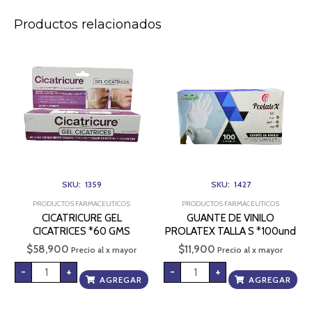
Productos relacionados
CICATRICURE
GUANTE
GEL
DE
CICATRICES
VINILO
*60
PROLATEX
GMS
TALLA
cantidad
S
*100und
cantidad
SKU: 1359
SKU: 1427
PRODUCTOS FARMACEUTICOS
PRODUCTOS FARMACEUTICOS
CICATRICURE GEL
GUANTE DE VINILO
CICATRICES *60 GMS
PROLATEX TALLA S *100und
$
58,900
$
11,900
Precio al x mayor
Precio al x mayor
-
+
-
+
AGREGAR
AGREGAR