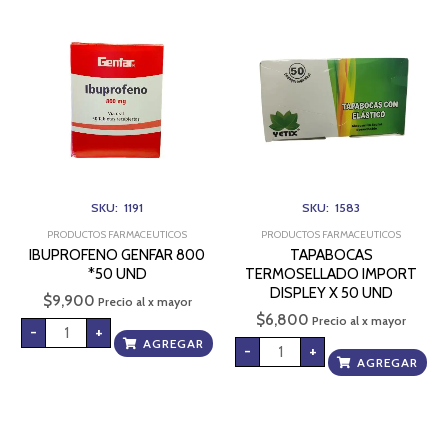
IBUPROFENO
TAPABOCAS
GENFAR
TERMOSELLADO
800
IMPORT
*50
DISPLEY
UND
X
cantidad
50
UND
cantidad
SKU: 1191
SKU: 1583
PRODUCTOS FARMACEUTICOS
PRODUCTOS FARMACEUTICOS
IBUPROFENO GENFAR 800
TAPABOCAS
*50 UND
TERMOSELLADO IMPORT
DISPLEY X 50 UND
$
9,900
Precio al x mayor
$
6,800
Precio al x mayor
-
+
AGREGAR
-
+
AGREGAR