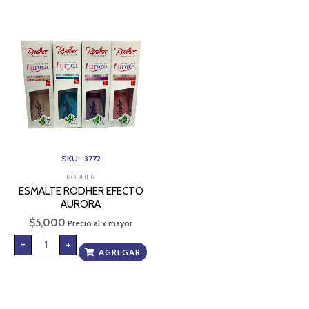
ESMALTE
RODHER
EFECTO
AURORA
cantidad
SKU: 3772
RODHER
ESMALTE RODHER EFECTO
AURORA
$
5,000
Precio al x mayor
-
+
AGREGAR