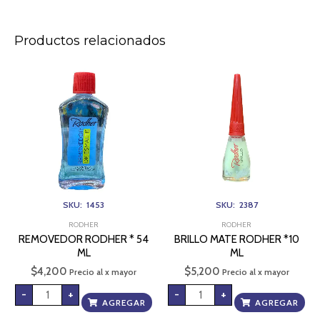
Productos relacionados
REMOVEDOR
BRILLO
RODHER
MATE
*
RODHER
54
*10
ML
ML
cantidad
cantidad
SKU: 1453
SKU: 2387
RODHER
RODHER
REMOVEDOR RODHER * 54
BRILLO MATE RODHER *10
ML
ML
$
4,200
$
5,200
Precio al x mayor
Precio al x mayor
-
+
-
+
AGREGAR
AGREGAR