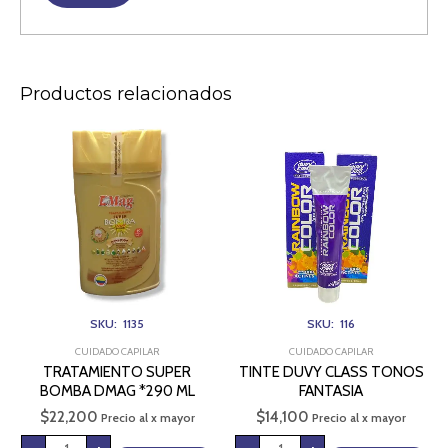
Productos relacionados
TRATAMIENTO
TINTE
SUPER
DUVY
BOMBA
CLASS
DMAG
TONOS
*290
FANTASIA
ML
cantidad
cantidad
SKU: 1135
SKU: 116
CUIDADO CAPILAR
CUIDADO CAPILAR
TRATAMIENTO SUPER
TINTE DUVY CLASS TONOS
BOMBA DMAG *290 ML
FANTASIA
$
22,200
$
14,100
Precio al x mayor
Precio al x mayor