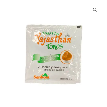
HENNA
RAJASTHAN
SACHET
X20
GMS
cantidad