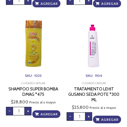
-
+
-
+
AGREGAR
AGREGAR
SHAMPOO
TRATAMIENTO
SUPER
LEHIT
BOMBA
GUSANO
DMAG
SEDA
*475
POTE
cantidad
*300
ML
cantidad
SKU: 1025
SKU: 1104
CUIDADO CAPILAR
CUIDADO CAPILAR
SHAMPOO SUPER BOMBA
TRATAMIENTO LEHIT
DMAG *475
GUSANO SEDA POTE *300
ML
$
28,800
Precio al x mayor
$
25,800
Precio al x mayor
-
+
AGREGAR
-
+
AGREGAR