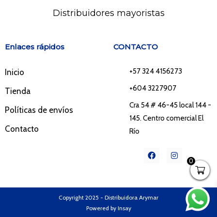
Distribuidores mayoristas
Enlaces rápidos
CONTACTO
+57 324 4156273
Inicio
+604 3227907
Tienda
Cra 54 # 46-45 local 144 -
Políticas de envíos
145. Centro comercial El
Contacto
Río
F
I
a
n
0
c
s
e
t
b
a
o
g
o
r
Copyright 2025 - Distribuidora Arymar
k
a
Powered by Insay
m