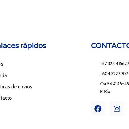
laces rápidos
CONTACT
+57 324 41562
io
+604 3227907
nda
Cra 54 # 46-45 
íticas de envíos
El Río
tacto
F
I
a
n
c
s
e
t