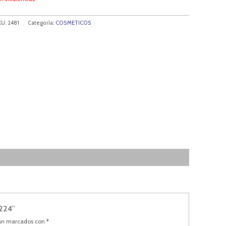
KU:
2481
Categoría:
COSMETICOS
224”
tán marcados con
*