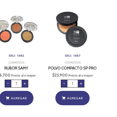
RUBOR
POLVO
SAMY
COMPACTO
cantidad
SP
PRO
cantidad
SKU: 1482
SKU: 1487
COSMETICOS
COSMETICOS
RUBOR SAMY
POLVO COMPACTO SP PRO
6,700
$
25,900
Precio al x mayor
Precio al x mayor
-
+
-
+
AGREGAR
AGREGAR