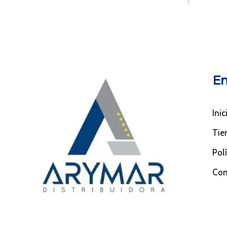
En
Inic
Tie
Pol
Con