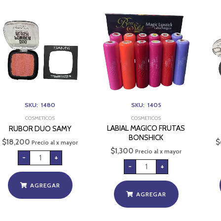
RUBOR
LABIAL
DUO
MAGICO
SAMY
FRUTAS
cantidad
BONSHICK
cantidad
SKU: 1480
SKU: 1405
COSMETICOS
COSMETICOS
LABIAL MAGICO FRUTAS
RUBOR DUO SAMY
BONSHICK
$
18,200
$
Precio al x mayor
$
1,300
Precio al x mayor
-
+
-
+
AGREGAR
AGREGAR