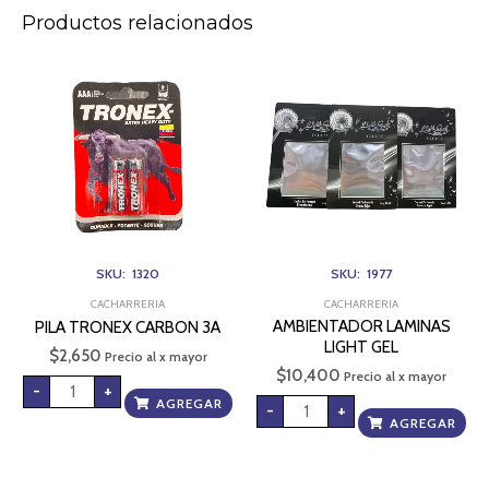
Productos relacionados
PILA
AMBIENTADOR
TRONEX
LAMINAS
CARBON
LIGHT
3A
GEL
cantidad
cantidad
SKU: 1320
SKU: 1977
CACHARRERIA
CACHARRERIA
AMBIENTADOR LAMINAS
PILA TRONEX CARBON 3A
LIGHT GEL
$
2,650
Precio al x mayor
$
10,400
Precio al x mayor
-
+
AGREGAR
-
+
AGREGAR
ENCENDEDOR
ATOMIZADOR