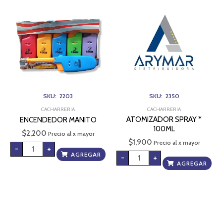
MANITO
SPRAY
cantidad
*
100ML
cantidad
SKU: 2203
SKU: 2350
CACHARRERIA
CACHARRERIA
ATOMIZADOR SPRAY *
ENCENDEDOR MANITO
100ML
$
2,200
Precio al x mayor
$
1,900
Precio al x mayor
-
+
AGREGAR
-
+
AGREGAR