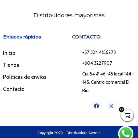
Distribuidores mayoristas
Enlaces rápidos
CONTACTO
+57 324 4156273
Inicio
+604 3227907
Tienda
Cra 54 # 46-45 local 144 -
Políticas de envíos
145. Centro comercial El
Contacto
Río
F
I
a
n
0
c
s
e
t
b
a
o
g
o
r
Copyright 2025 - Distribuidora Arymar
k
a