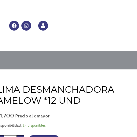
RRITO
F
I
U
a
n
s
c
s
e
e
t
r
b
a
o
g
o
r
k
a
m
LIMA
LIMA DESMANCHADORA
DESMANCHADORA
AMELOW
*12
AMELOW *12 UND
UND
cantidad
$
1,700
Precio al x mayor
sponibilidad:
24 disponibles