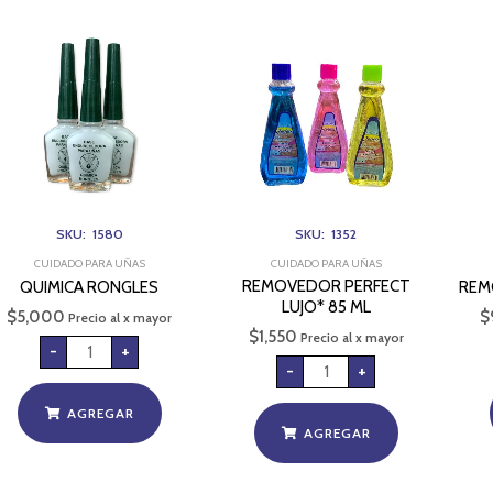
QUIMICA
REMOVEDOR
RONGLES
PERFECT
cantidad
LUJO*
85
ML
cantidad
SKU: 1580
SKU: 1352
CUIDADO PARA UÑAS
CUIDADO PARA UÑAS
REMOVEDOR PERFECT
QUIMICA RONGLES
REM
LUJO* 85 ML
$
5,000
$
Precio al x mayor
$
1,550
Precio al x mayor
-
+
-
+
AGREGAR
AGREGAR