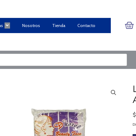
CA
as
Nosotros
Tienda
Contacto
Di