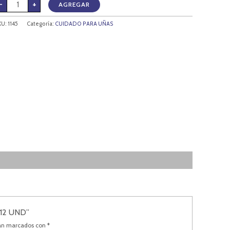
-
+
AGREGAR
KU:
1145
Categoría:
CUIDADO PARA UÑAS
12 UND”
tán marcados con
*