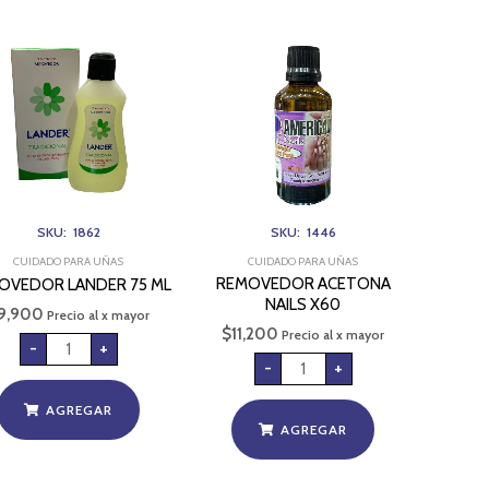
REMOVEDOR
REMOVEDOR
LANDER
ACETONA
75
NAILS
ML
X60
cantidad
cantidad
SKU: 1862
SKU: 1446
CUIDADO PARA UÑAS
CUIDADO PARA UÑAS
REMOVEDOR ACETONA
OVEDOR LANDER 75 ML
NAILS X60
9,900
Precio al x mayor
$
11,200
Precio al x mayor
-
+
-
+
AGREGAR
AGREGAR