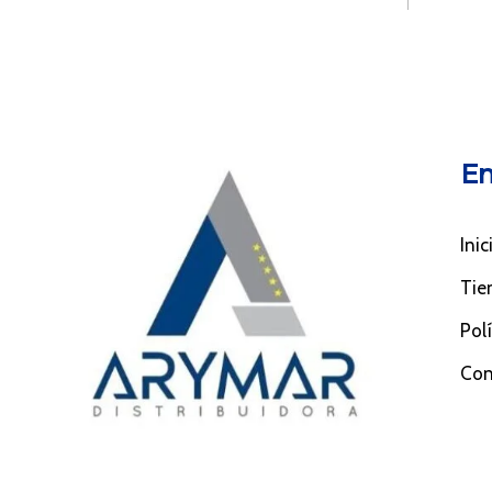
En
Inic
Tie
Pol
Con