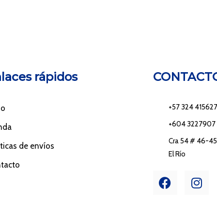
laces rápidos
CONTACT
+57 324 41562
io
+604 3227907
nda
Cra 54 # 46-45 
íticas de envíos
El Río
tacto
F
I
a
n
c
s
e
t