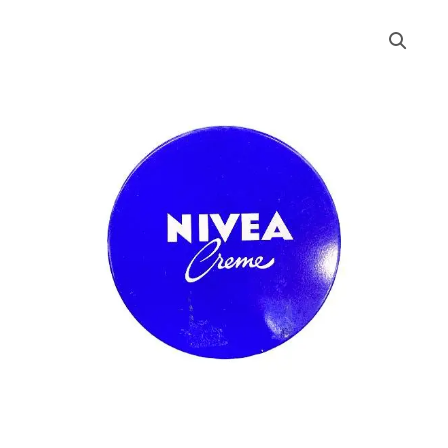
NIVEA
CREMA
LATA
*30
ML
cantidad