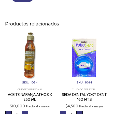
Productos relacionados
ACEITE
SEDA
NARANJA
DENTAL
ATHOS
YOKY
X
DENT
250
*60
ML
MTS
cantidad
cantidad
SKU: 1054
SKU: 1064
CUIDADO PERSONAL
CUIDADO PERSONAL
ACEITE NARANJA ATHOS X
SEDA DENTAL YOKY DENT
250 ML
*60 MTS
$
10,000
$
4,500
Precio al x mayor
Precio al x mayor