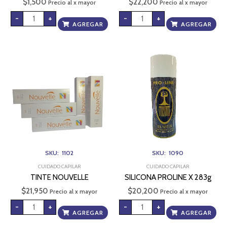
$
1,500
$
22,200
Precio al x mayor
Precio al x mayor
-
+
-
+
AGREGAR
AGREGAR
TINTE
SILICONA
NOUVELLE
PROLINE
cantidad
X
283g
cantidad
SKU: 1102
SKU: 1090
CUIDADO CAPILAR
CUIDADO CAPILAR
TINTE NOUVELLE
SILICONA PROLINE X 283g
$
21,950
$
20,200
Precio al x mayor
Precio al x mayor
-
+
-
+
AGREGAR
AGREGAR