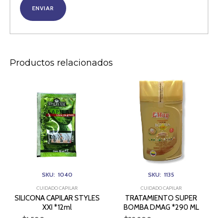
Productos relacionados
SILICONA
TRATAMIENTO
CAPILAR
SUPER
STYLES
BOMBA
XXI
DMAG
*12ml
*290
cantidad
ML
cantidad
SKU: 1040
SKU: 1135
CUIDADO CAPILAR
CUIDADO CAPILAR
SILICONA CAPILAR STYLES
TRATAMIENTO SUPER
XXI *12ml
BOMBA DMAG *290 ML