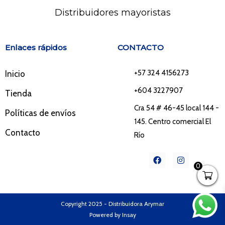
Distribuidores mayoristas
Enlaces rápidos
CONTACTO
+57 324 4156273
Inicio
+604 3227907
Tienda
Cra 54 # 46-45 local 144 -
Políticas de envíos
145. Centro comercial El
Contacto
Río
F
I
a
n
0
c
s
e
t
b
a
o
g
o
r
Copyright 2025 - Distribuidora Arymar
k
a
Powered by Insay
m