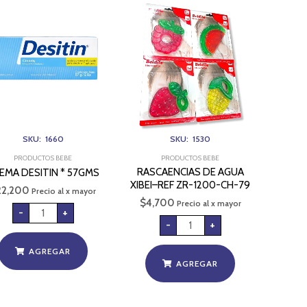
CREMA
RASCAENCIAS
DESITIN
DE
*
AGUA
57GMS
XIBEI-
cantidad
-
REF
ZR-
1200-
CH-
79
cantidad
SKU: 1660
SKU: 1530
PRODUCTOS BEBE
PRODUCTOS BEBE
RASCAENCIAS DE AGUA
EMA DESITIN * 57GMS
XIBEI–REF ZR-1200-CH-79
22,200
Precio al x mayor
$
4,700
Precio al x mayor
-
+
-
+
AGREGAR
AGREGAR