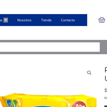
CA
as
Nosotros
Tienda
Contacto
Di