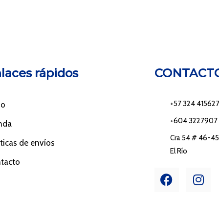
laces rápidos
CONTACT
+57 324 41562
io
+604 3227907
nda
Cra 54 # 46-45 
íticas de envíos
El Río
tacto
F
I
a
n
c
s
e
t