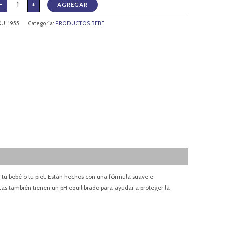
-
+
AGREGAR
KU:
1955
Categoría:
PRODUCTOS BEBE
tu bebé o tu piel. Están hechos con una fórmula suave e
tas también tienen un pH equilibrado para ayudar a proteger la