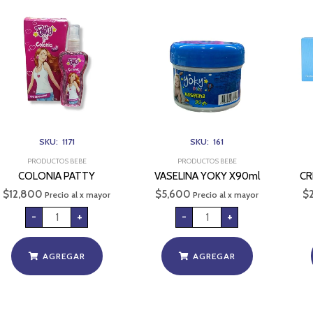
COLONIA
VASELINA
PATTY
YOKY
cantidad
X90ml
cantidad
SKU: 1171
SKU: 161
PRODUCTOS BEBE
PRODUCTOS BEBE
COLONIA PATTY
VASELINA YOKY X90ml
CR
$
12,800
$
5,600
$
Precio al x mayor
Precio al x mayor
-
+
-
+
AGREGAR
AGREGAR