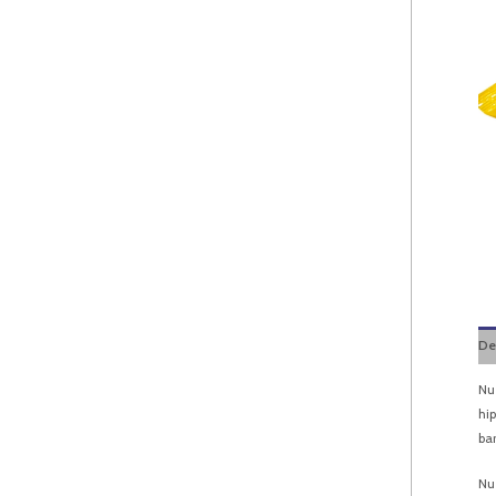
De
Nu
hi
bar
Nu