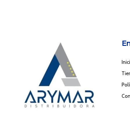
En
Inic
Tie
Pol
Con