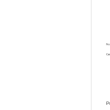
Nu
Car
P