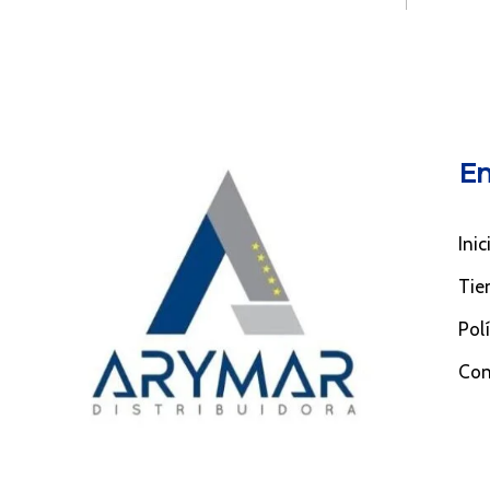
En
Inic
Tie
Pol
Con