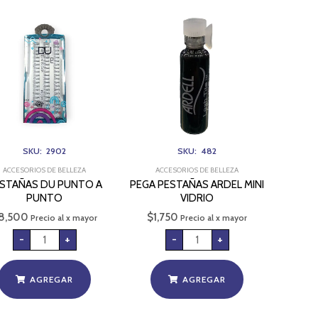
PESTAÑAS
PEGA
DU
PESTAÑAS
PUNTO
ARDEL
A
MINI
PUNTO
VIDRIO
cantidad
cantidad
SKU: 2902
SKU: 482
ACCESORIOS DE BELLEZA
ACCESORIOS DE BELLEZA
STAÑAS DU PUNTO A
PEGA PESTAÑAS ARDEL MINI
PUNTO
VIDRIO
8,500
$
1,750
Precio al x mayor
Precio al x mayor
-
+
-
+
AGREGAR
AGREGAR