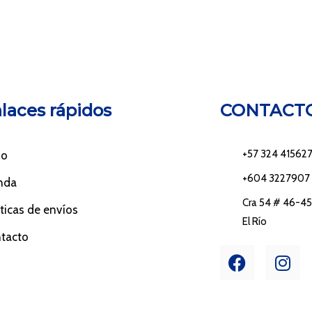
laces rápidos
CONTACT
+57 324 41562
io
+604 3227907
nda
Cra 54 # 46-45 
íticas de envíos
El Río
tacto
F
I
a
n
c
s
e
t