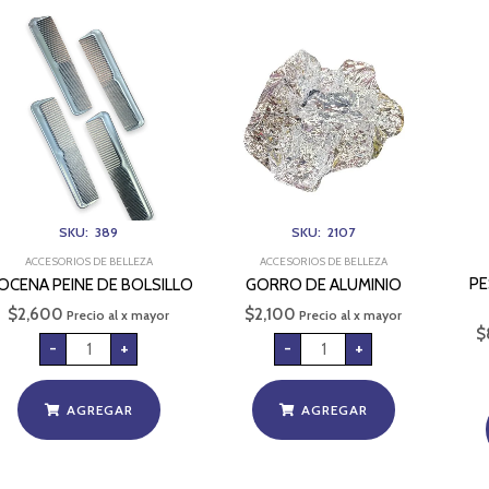
DOCENA
GORRO
PEINE
DE
DE
ALUMINIO
BOLSILLO
cantidad
cantidad
SKU: 389
SKU: 2107
ACCESORIOS DE BELLEZA
ACCESORIOS DE BELLEZA
PE
OCENA PEINE DE BOLSILLO
GORRO DE ALUMINIO
$
2,600
$
2,100
Precio al x mayor
Precio al x mayor
$
-
+
-
+
AGREGAR
AGREGAR