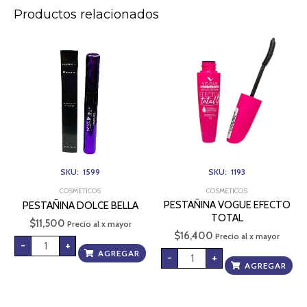
Productos relacionados
PESTAÑINA
PESTAÑINA
DOLCE
VOGUE
BELLA
EFECTO
cantidad
TOTAL
cantidad
SKU: 1599
SKU: 1193
COSMETICOS
COSMETICOS
PESTAÑINA VOGUE EFECTO
PESTAÑINA DOLCE BELLA
TOTAL
$
11,500
Precio al x mayor
$
16,400
Precio al x mayor
-
+
AGREGAR
-
+
AGREGAR
PALETA
PRIMER