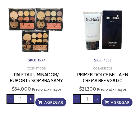
ILUMINADOR/
DOLCE
RUBORT+
BELLA
SOMBRA
EN
SAMY
CREMA
cantidad
REF
VG8130
cantidad
SKU: 1577
SKU: 1533
COSMETICOS
COSMETICOS
PALETA ILUMINADOR/
PRIMER DOLCE BELLA EN
RUBORT+ SOMBRA SAMY
CREMA REF VG8130
$
34,000
$
21,200
Precio al x mayor
Precio al x mayor
-
+
-
+
AGREGAR
AGREGAR