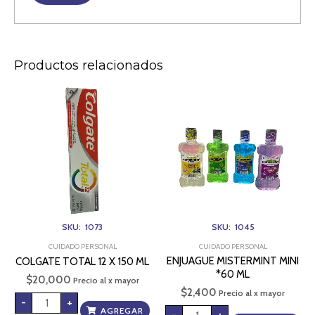
Productos relacionados
COLGATE
ENJUAGUE
TOTAL
MISTERMINT
12
MINI
X
*60
150
ML
ML
cantidad
cantidad
SKU: 1073
SKU: 1045
CUIDADO PERSONAL
CUIDADO PERSONAL
ENJUAGUE MISTERMINT MINI
COLGATE TOTAL 12 X 150 ML
*60 ML
$
20,000
Precio al x mayor
$
2,400
Precio al x mayor
-
+
AGREGAR