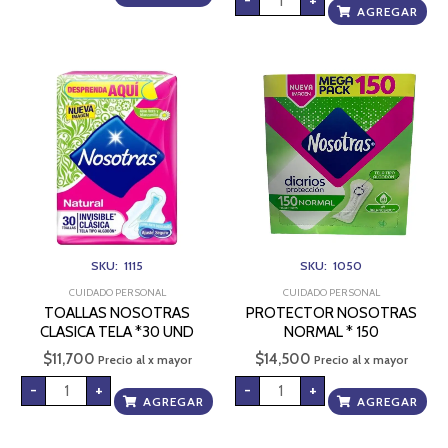
-
+
AGREGAR
TOALLAS
PROTECTOR
NOSOTRAS
NOSOTRAS
CLASICA
NORMAL
TELA
*
*30
150
UND
cantidad
cantidad
SKU: 1115
SKU: 1050
CUIDADO PERSONAL
CUIDADO PERSONAL
TOALLAS NOSOTRAS
PROTECTOR NOSOTRAS
CLASICA TELA *30 UND
NORMAL * 150
$
11,700
$
14,500
Precio al x mayor
Precio al x mayor
-
+
-
+
AGREGAR
AGREGAR