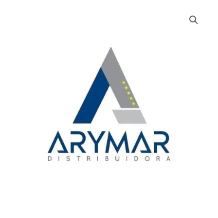
RAID
ZANCUDOS
+
CUCURACHAS
X
285
ML
cantidad