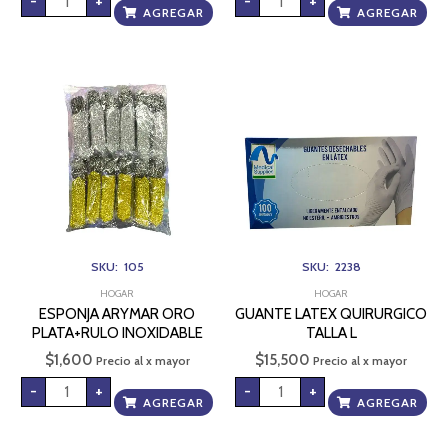
-
+
-
+
AGREGAR
AGREGAR
ESPONJA
GUANTE
ARYMAR
LATEX
ORO
QUIRURGICO
PLATA+RULO
TALLA
INOXIDABLE
L
cantidad
cantidad
SKU: 105
SKU: 2238
HOGAR
HOGAR
ESPONJA ARYMAR ORO
GUANTE LATEX QUIRURGICO
PLATA+RULO INOXIDABLE
TALLA L
$
1,600
$
15,500
Precio al x mayor
Precio al x mayor
-
+
-
+
AGREGAR
AGREGAR