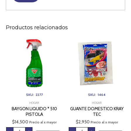
Productos relacionados
BAYGON
GUANTE
LIQUIDO
DOMESTICO
*
KRAY
510
TEC
PISTOLA
cantidad
cantidad
SKU: 2277
SKU: 1464
HOGAR
HOGAR
BAYGON LIQUIDO * 510
GUANTE DOMESTICO KRAY
PISTOLA
TEC
$
14,500
$
2,950
Precio al x mayor
Precio al x mayor