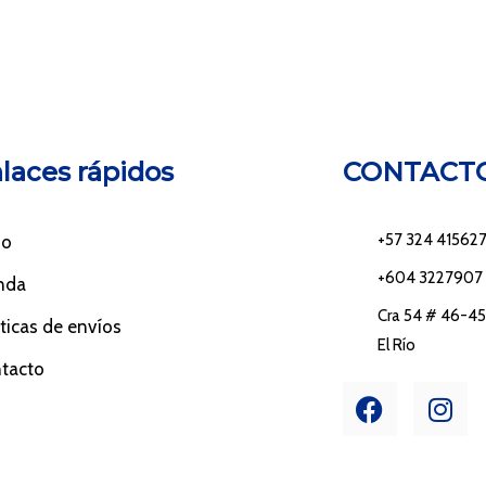
laces rápidos
CONTACT
+57 324 41562
io
+604 3227907
nda
Cra 54 # 46-45 
íticas de envíos
El Río
tacto
F
I
a
n
c
s
e
t