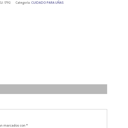
KU:
1792
Categoría:
CUIDADO PARA UÑAS
tán marcados con
*