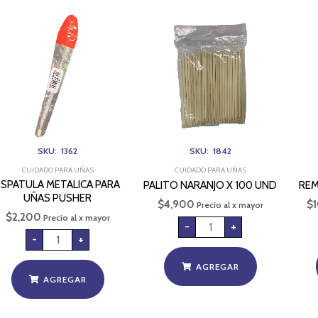
ESPATULA
PALITO
METALICA
NARANJO
PARA
X
UÑAS
100
PUSHER
UND
cantidad
cantidad
SKU: 1362
SKU: 1842
CUIDADO PARA UÑAS
CUIDADO PARA UÑAS
ESPATULA METALICA PARA
PALITO NARANJO X 100 UND
REM
UÑAS PUSHER
$
4,900
$
Precio al x mayor
$
2,200
Precio al x mayor
-
+
-
+
AGREGAR
AGREGAR