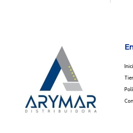
En
Inic
Tie
Pol
Con