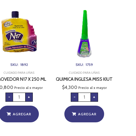
REMOVEDOR
QUIMICA
N17
INGLESA
X
MISS
250
KIUT
ML
cantidad
cantidad
SKU: 1892
SKU: 1759
CUIDADO PARA UÑAS
CUIDADO PARA UÑAS
OVEDOR N17 X 250 ML
QUIMICA INGLESA MISS KIUT
10,800
$
4,300
Precio al x mayor
Precio al x mayor
-
+
-
+
AGREGAR
AGREGAR