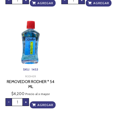
-
+
-
+
AGREGAR
AGREGAR
REMOVEDOR
RODHER
*
54
ML
cantidad
SKU: 1453
RODHER
REMOVEDOR RODHER * 54
ML
$
4,200
Precio al x mayor
-
+
AGREGAR