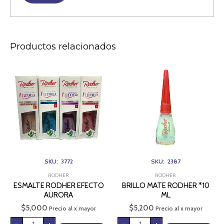
Productos relacionados
ESMALTE
BRILLO
RODHER
MATE
EFECTO
RODHER
AURORA
*10
cantidad
ML
cantidad
SKU: 3772
SKU: 2387
RODHER
RODHER
ESMALTE RODHER EFECTO
BRILLO MATE RODHER *10
AURORA
ML
$
5,000
$
5,200
Precio al x mayor
Precio al x mayor