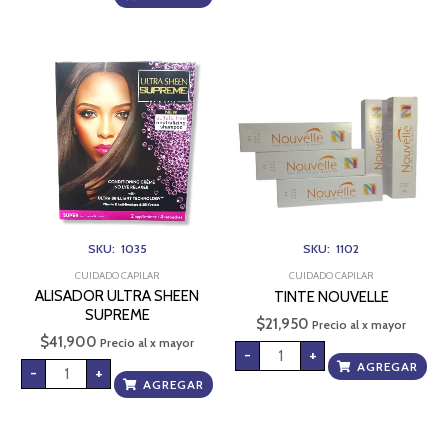
ALISADOR
TINTE
ULTRA
NOUVELLE
SHEEN
cantidad
SUPREME
cantidad
SKU: 1035
SKU: 1102
CUIDADO CAPILAR
CUIDADO CAPILAR
ALISADOR ULTRA SHEEN
TINTE NOUVELLE
SUPREME
$
21,950
Precio al x mayor
$
41,900
Precio al x mayor
-
+
AGREGAR
-
+
AGREGAR