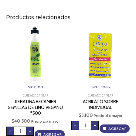
Productos relacionados
KERATINA
ACRILATO
RECAMIER
SOBRE
SEMILLAS
INDIVIDUAL
DE
cantidad
LINO
VEGANO
*500
cantidad
SKU: 110
SKU: 1068
CUIDADO CAPILAR
CUIDADO CAPILAR
KERATINA RECAMIER
ACRILATO SOBRE
SEMILLAS DE LINO VEGANO
INDIVIDUAL
*500
$
3,100
Precio al x mayor
$
40,500
Precio al x mayor
-
+
AGREGAR
-
+
AGREGAR