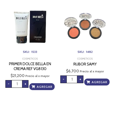
PRIMER
RUBOR
DOLCE
SAMY
BELLA
cantidad
EN
CREMA
REF
VG8130
cantidad
SKU: 1533
SKU: 1482
COSMETICOS
COSMETICOS
PRIMER DOLCE BELLA EN
RUBOR SAMY
CREMA REF VG8130
$
6,700
Precio al x mayor
$
21,200
Precio al x mayor
-
+
AGREGAR
-
+
AGREGAR