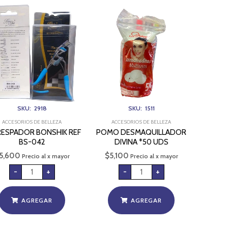
ENCRESPADOR
POMO
BONSHIK
DESMAQUILLADOR
REF
DIVINA
BS-
*50
042
UDS
cantidad
cantidad
SKU: 2918
SKU: 1511
ACCESORIOS DE BELLEZA
ACCESORIOS DE BELLEZA
ESPADOR BONSHIK REF
POMO DESMAQUILLADOR
BS-042
DIVINA *50 UDS
5,600
$
5,100
Precio al x mayor
Precio al x mayor
-
+
-
+
AGREGAR
AGREGAR