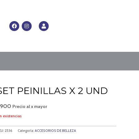
RRITO
F
I
U
a
n
s
c
s
e
e
t
r
b
a
o
g
o
r
k
a
m
SET PEINILLAS X 2 UND
$
900
Precio al x mayor
n existencias
KU:
2536
Categoría:
ACCESORIOS DE BELLEZA