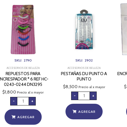
REPUESTOS
PESTAÑAS
PARA
DU
ENCRESPADOR
PUNTO
*
A
6
PUNTO
REF
cantidad
HC-
0243-
0244
DN3295
cantidad
SKU: 2790
SKU: 2902
ACCESORIOS DE BELLEZA
ACCESORIOS DE BELLEZA
REPUESTOS PARA
PESTAÑAS DU PUNTO A
ENCR
NCRESPADOR * 6 REF HC-
PUNTO
0243-0244 DN3295
$
8,500
$
Precio al x mayor
$
1,800
Precio al x mayor
-
+
-
+
AGREGAR
AGREGAR