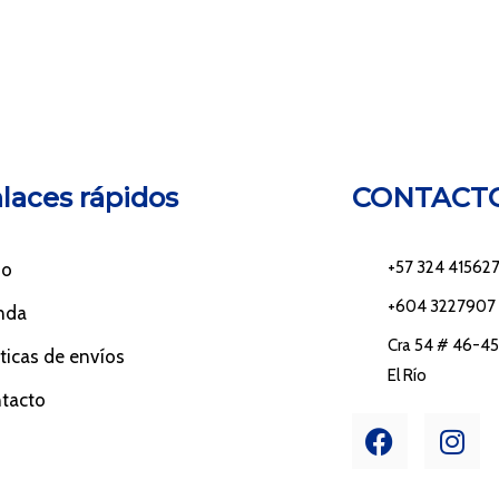
laces rápidos
CONTACT
+57 324 41562
io
+604 3227907
nda
Cra 54 # 46-45 
íticas de envíos
El Río
tacto
F
I
a
n
c
s