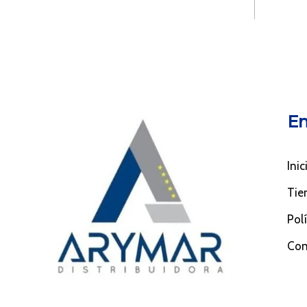
En
Inic
Tie
Pol
Con