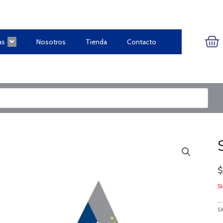
CA
as
Nosotros
Tienda
Contacto
Si
S