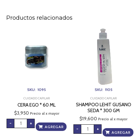
Productos relacionados
CERA
SHAMPOO
EGO
LEHIT
*
GUSANO
60
SEDA
ML
*
cantidad
300
GM
cantidad
SKU: 1095
SKU: 1105
CUIDADO CAPILAR
CUIDADO CAPILAR
SHAMPOO LEHIT GUSANO
CERA EGO * 60 ML
SEDA * 300 GM
$
3,950
Precio al x mayor
$
19,600
Precio al x mayor
-
+
AGREGAR
-
+
AGREGAR