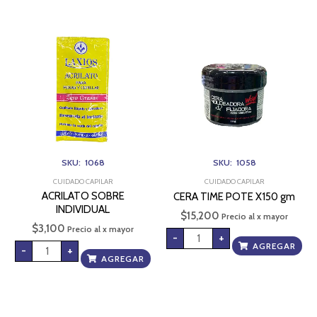
ACRILATO
CERA
SOBRE
TIME
INDIVIDUAL
POTE
cantidad
X150
gm
cantidad
SKU: 1068
SKU: 1058
CUIDADO CAPILAR
CUIDADO CAPILAR
ACRILATO SOBRE
CERA TIME POTE X150 gm
INDIVIDUAL
$
15,200
Precio al x mayor
$
3,100
Precio al x mayor
-
+
AGREGAR
-
+
AGREGAR