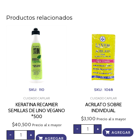
Productos relacionados
KERATINA
ACRILATO
RECAMIER
SOBRE
SEMILLAS
INDIVIDUAL
DE
cantidad
LINO
VEGANO
*500
cantidad
SKU: 110
SKU: 1068
CUIDADO CAPILAR
CUIDADO CAPILAR
KERATINA RECAMIER
ACRILATO SOBRE
SEMILLAS DE LINO VEGANO
INDIVIDUAL
*500
$
3,100
Precio al x mayor
$
40,500
Precio al x mayor
-
+
AGREGAR
-
+
AGREGAR