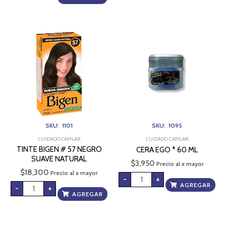
TINTE
CERA
BIGEN
EGO
#
*
57
60
NEGRO
ML
SUAVE
cantidad
NATURAL
cantidad
SKU: 1101
SKU: 1095
CUIDADO CAPILAR
CUIDADO CAPILAR
TINTE BIGEN # 57 NEGRO
CERA EGO * 60 ML
SUAVE NATURAL
$
3,950
Precio al x mayor
$
18,300
Precio al x mayor
-
+
AGREGAR
-
+
AGREGAR