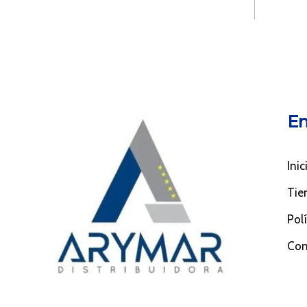
En
Inic
Tie
Pol
Con