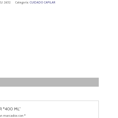
KU:
2652
Categoría:
CUIDADO CAPILAR
R *400 ML”
tán marcados con
*