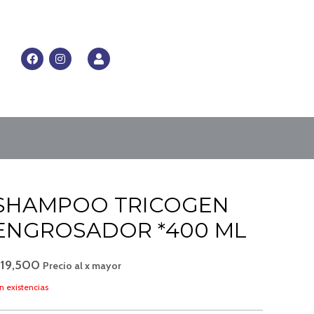
RRITO
F
I
U
a
n
s
c
s
e
e
t
r
b
a
o
g
o
r
k
a
m
SHAMPOO TRICOGEN
ENGROSADOR *400 ML
$
19,500
Precio al x mayor
n existencias