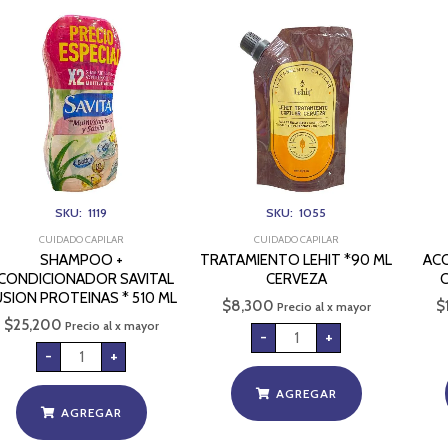
SHAMPOO
TRATAMIENTO
+
LEHIT
ACONDICIONADOR
*90
SAVITAL
ML
FUSION
CERVEZA
PROTEINAS
cantidad
*
510
ML
cantidad
SKU: 1119
SKU: 1055
CUIDADO CAPILAR
CUIDADO CAPILAR
SHAMPOO +
TRATAMIENTO LEHIT *90 ML
AC
CONDICIONADOR SAVITAL
CERVEZA
USION PROTEINAS * 510 ML
$
8,300
$
Precio al x mayor
$
25,200
Precio al x mayor
-
+
-
+
AGREGAR
AGREGAR