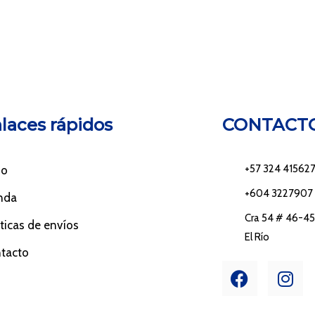
laces rápidos
CONTACT
+57 324 41562
io
+604 3227907
nda
Cra 54 # 46-45 
íticas de envíos
El Río
tacto
F
I
a
n
c
s