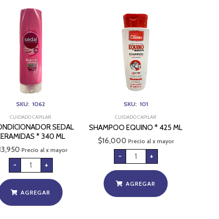
ACONDICIONADOR
SHAMPOO
SEDAL
EQUINO
CERAMIDAS
*
*
425
340
ML
ML
cantidad
cantidad
SKU: 1062
SKU: 101
CUIDADO CAPILAR
CUIDADO CAPILAR
ONDICIONADOR SEDAL
SHAMPOO EQUINO * 425 ML
CERAMIDAS * 340 ML
$
16,000
Precio al x mayor
13,950
Precio al x mayor
-
+
-
+
AGREGAR
AGREGAR