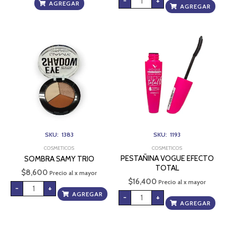
-
+
AGREGAR
AGREGAR
SOMBRA
PESTAÑINA
SAMY
VOGUE
TRIO
EFECTO
cantidad
TOTAL
cantidad
SKU: 1383
SKU: 1193
COSMETICOS
COSMETICOS
PESTAÑINA VOGUE EFECTO
SOMBRA SAMY TRIO
TOTAL
$
8,600
Precio al x mayor
$
16,400
Precio al x mayor
-
+
AGREGAR
-
+
AGREGAR